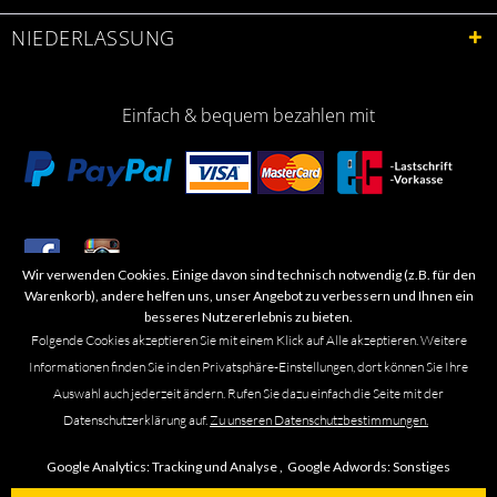
NIEDERLASSUNG
Einfach & bequem bezahlen mit
Wir verwenden Cookies. Einige davon sind technisch notwendig (z.B. für den
​Letzte Aktualisierung: 06.2026
Warenkorb), andere helfen uns, unser Angebot zu verbessern und Ihnen ein
besseres Nutzererlebnis zu bieten.
Folgende Cookies akzeptieren Sie mit einem Klick auf Alle akzeptieren. Weitere
Informationen finden Sie in den Privatsphäre-Einstellungen, dort können Sie Ihre
Auswahl auch jederzeit ändern. Rufen Sie dazu einfach die Seite mit der
Marken- oder Warenzeichen werden in der Regel nicht als solche kenntlich
Datenschutzerklärung auf.
Zu unseren Datenschutzbestimmungen.
gemacht. Das Fehlen einer solchen Kennzeichnung bedeutet nicht, dass es
sich um einen freien Namen im Sinne des Waren- und Markenzeichenrechts
Google Analytics:
Tracking und Analyse ,
Google Adwords:
Sonstiges
handelt. Alle genannten Marken, Logos, Symbole, Bilder, Designs, Produkt-