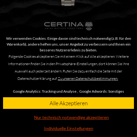
Wir verwenden Cookies. Einige davon sind technisch notwendig (z.B. für den
Warenkorb), andere helfen uns, unser Angebot zu verbessern und Ihnen ein
besseres Nutzererlebnis zu bieten.
Certina Aqua DS Action Diver 38mm...
Folgende Cookies akzeptieren Sie mit einem Klick auf Alle akzeptieren. Weitere
Informationen finden Sie in den Privatsphäre-Einstellungen, dort können Sie Ihre
Auswahl auch jederzeit ändern. Rufen Sie dazu einfach die Seite mit der
1.075,00 €
Datenschutzerklärung auf.
Zu unseren Datenschutzbestimmungen.
Google Analytics:
Tracking und Analyse ,
Google Adwords:
Sonstiges
Alle Akzeptieren
Nur technisch notwendige akzeptieren
Individuelle Einstellungen