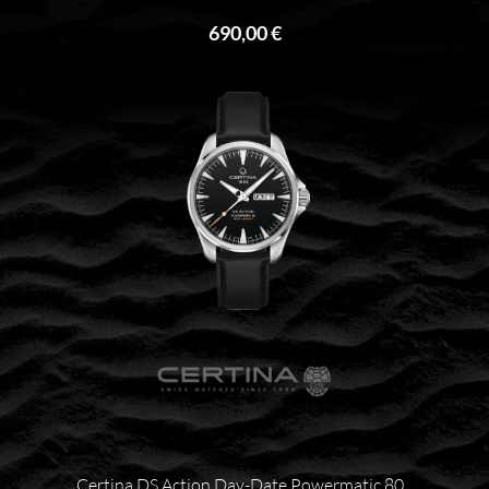
690,00 €
Certina DS Action Day-Date Powermatic 80...