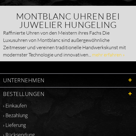
MONTBLANC UHREN BEI
JUWELIER HUNGELING
Raffinierte Uhren von den Meistern ihres Fachs Die
Luxusuhren von Montblanc sind außergewöhnliche
Zeitmesser und vereinen traditionelle Handwerkskunst mit
modernster Technologie und innovativen...
mehr erfahren »
UNTERNEHMEN
BESTELLUNGEN
› Einkaufen
› Bezahlung
› Lieferung
› Rücksendung