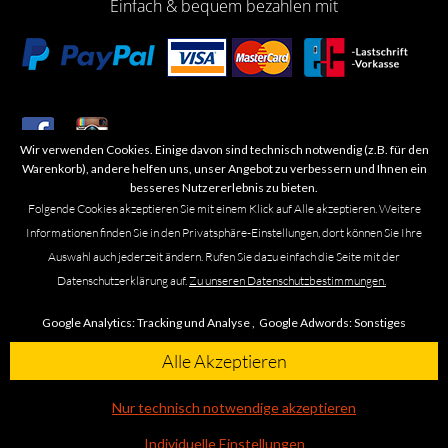
Einfach & bequem bezahlen mit
Wir verwenden Cookies. Einige davon sind technisch notwendig (z.B. für den
​Letzte Aktualisierung: 06.2026
Warenkorb), andere helfen uns, unser Angebot zu verbessern und Ihnen ein
besseres Nutzererlebnis zu bieten.
Folgende Cookies akzeptieren Sie mit einem Klick auf Alle akzeptieren. Weitere
Informationen finden Sie in den Privatsphäre-Einstellungen, dort können Sie Ihre
Auswahl auch jederzeit ändern. Rufen Sie dazu einfach die Seite mit der
Marken- oder Warenzeichen werden in der Regel nicht als solche kenntlich
Datenschutzerklärung auf.
Zu unseren Datenschutzbestimmungen.
gemacht. Das Fehlen einer solchen Kennzeichnung bedeutet nicht, dass es
sich um einen freien Namen im Sinne des Waren- und Markenzeichenrechts
Google Analytics:
Tracking und Analyse ,
Google Adwords:
Sonstiges
handelt. Alle genannten Marken, Logos, Symbole, Bilder, Designs, Produkt-
und Unternehmensbezeichnungen sind Urheber-, Marken- und
Alle Akzeptieren
Designrechte des jeweiligen Eigentümers. Die Marke Omega führen wir
ausschließlich in unseren Ladengeschäften in Braunschweig, Leipzig und
Nur technisch notwendige akzeptieren
Wolfsburg.
Individuelle Einstellungen