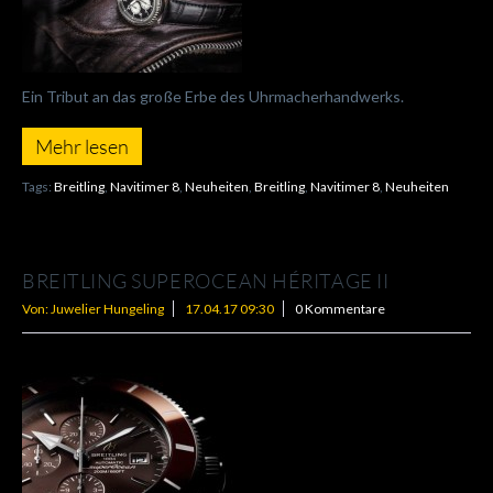
Ein Tribut an das große Erbe des Uhrmacherhandwerks.
Mehr lesen
Tags:
Breitling
,
Navitimer 8
,
Neuheiten
,
Breitling
,
Navitimer 8
,
Neuheiten
BREITLING SUPEROCEAN HÉRITAGE II
Von: Juwelier Hungeling
17.04.17 09:30
0 Kommentare