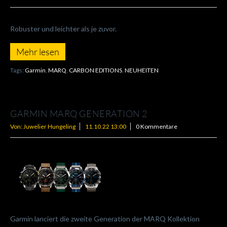
Robuster und leichter als je zuvor.
Mehr lesen
Tags:
Garmin
,
MARQ
,
CARBON EDITIONS
,
NEUHEITEN
GARMIN MARQ GENERATION 2
Von: Juwelier Hungeling
11.10.22 13:00
0 Kommentare
Garmin lanciert die zweite Generation der MARQ Kollektion