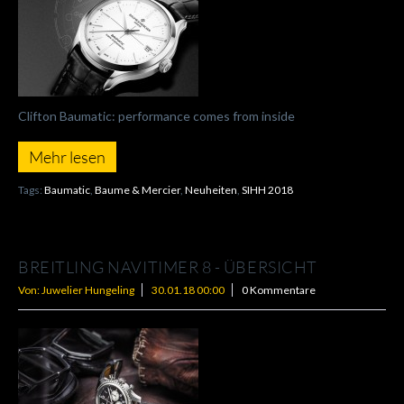
Clifton Baumatic: performance comes from inside
Mehr lesen
Tags:
Baumatic
,
Baume & Mercier
,
Neuheiten
,
SIHH 2018
BREITLING NAVITIMER 8 - ÜBERSICHT
Von: Juwelier Hungeling
30.01.18 00:00
0 Kommentare