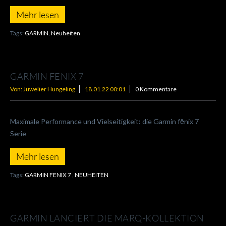
Mehr lesen
Tags:
GARMIN
,
Neuheiten
GARMIN FENIX 7
Von: Juwelier Hungeling
18.01.22 00:01
0 Kommentare
Maximale Performance und Vielseitigkeit: die Garmin fēnix 7
Serie
Mehr lesen
Tags:
GARMIN FENIX 7
,
NEUHEITEN
GARMIN LANCIERT DIE MARQ-KOLLEKTION