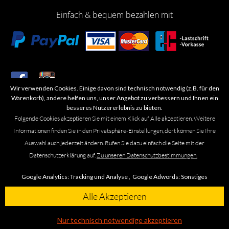
Einfach & bequem bezahlen mit
Wir verwenden Cookies. Einige davon sind technisch notwendig (z.B. für den
​Letzte Aktualisierung: 06.2026
Warenkorb), andere helfen uns, unser Angebot zu verbessern und Ihnen ein
besseres Nutzererlebnis zu bieten.
Folgende Cookies akzeptieren Sie mit einem Klick auf Alle akzeptieren. Weitere
Informationen finden Sie in den Privatsphäre-Einstellungen, dort können Sie Ihre
Auswahl auch jederzeit ändern. Rufen Sie dazu einfach die Seite mit der
Marken- oder Warenzeichen werden in der Regel nicht als solche kenntlich
Datenschutzerklärung auf.
Zu unseren Datenschutzbestimmungen.
gemacht. Das Fehlen einer solchen Kennzeichnung bedeutet nicht, dass es
sich um einen freien Namen im Sinne des Waren- und Markenzeichenrechts
Google Analytics:
Tracking und Analyse ,
Google Adwords:
Sonstiges
handelt. Alle genannten Marken, Logos, Symbole, Bilder, Designs, Produkt-
und Unternehmensbezeichnungen sind Urheber-, Marken- und
Alle Akzeptieren
Designrechte des jeweiligen Eigentümers. Die Marke Omega führen wir
ausschließlich in unseren Ladengeschäften in Braunschweig, Leipzig und
Nur technisch notwendige akzeptieren