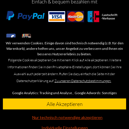
Einfach & bequem bezahlen mit
Wir verwenden Cookies. Einige davon sind technisch notwendig (z.B. für den
​Letzte Aktualisierung: 06.2026
Warenkorb), andere helfen uns, unser Angebot zu verbessern und Ihnen ein
besseres Nutzererlebnis zu bieten.
Folgende Cookies akzeptieren Sie mit einem Klick auf Alle akzeptieren. Weitere
Informationen finden Sie in den Privatsphäre-Einstellungen, dort können Sie Ihre
Auswahl auch jederzeit ändern. Rufen Sie dazu einfach die Seite mit der
Marken- oder Warenzeichen werden in der Regel nicht als solche kenntlich
Datenschutzerklärung auf.
Zu unseren Datenschutzbestimmungen.
gemacht. Das Fehlen einer solchen Kennzeichnung bedeutet nicht, dass es
sich um einen freien Namen im Sinne des Waren- und Markenzeichenrechts
Google Analytics:
Tracking und Analyse ,
Google Adwords:
Sonstiges
handelt. Alle genannten Marken, Logos, Symbole, Bilder, Designs, Produkt-
und Unternehmensbezeichnungen sind Urheber-, Marken- und
Alle Akzeptieren
Designrechte des jeweiligen Eigentümers. Die Marke Omega führen wir
ausschließlich in unseren Ladengeschäften in Braunschweig, Leipzig und
Nur technisch notwendige akzeptieren
Wolfsburg.
Individuelle Einstellungen