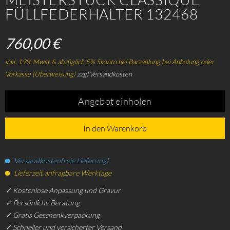
FÜLLFEDERHALTER 132468
760,00 €
inkl. 19% Mwst & abzüglich 5% Skonto bei Barzahlung bei Abholung oder
Vorkasse (Überweisung)
zzgl.Versandkosten
Angebot einholen
In den Warenkorb
Versandkostenfreie Lieferung!
Lieferzeit anfragbare Werktage
✓ Kostenlose Anpassung und Gravur
✓ Persönliche Beratung
✓ Gratis Geschenkverpackung
✓ Schneller und versicherter Versand