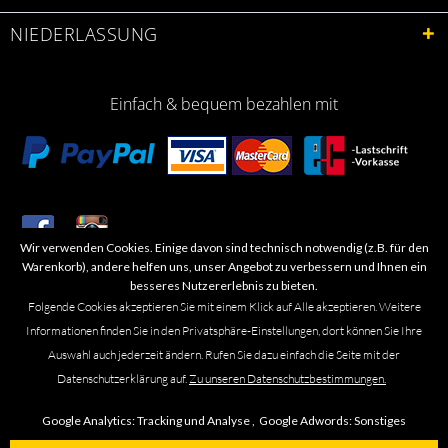
NIEDERLASSUNG
Einfach & bequem bezahlen mit
Wir verwenden Cookies. Einige davon sind technisch notwendig (z.B. für den
​Letzte Aktualisierung: 06.2026
Warenkorb), andere helfen uns, unser Angebot zu verbessern und Ihnen ein
besseres Nutzererlebnis zu bieten.
Folgende Cookies akzeptieren Sie mit einem Klick auf Alle akzeptieren. Weitere
Informationen finden Sie in den Privatsphäre-Einstellungen, dort können Sie Ihre
Auswahl auch jederzeit ändern. Rufen Sie dazu einfach die Seite mit der
Marken- oder Warenzeichen werden in der Regel nicht als solche kenntlich
Datenschutzerklärung auf.
Zu unseren Datenschutzbestimmungen.
gemacht. Das Fehlen einer solchen Kennzeichnung bedeutet nicht, dass es
sich um einen freien Namen im Sinne des Waren- und Markenzeichenrechts
Google Analytics:
Tracking und Analyse ,
Google Adwords:
Sonstiges
handelt. Alle genannten Marken, Logos, Symbole, Bilder, Designs, Produkt-