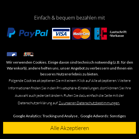
Einfach & bequem bezahlen mit
Wir verwenden Cookies. Einige davon sind technisch notwendig (z.B. für den
​Letzte Aktualisierung: 06.2026
Warenkorb), andere helfen uns, unser Angebot zu verbessern und Ihnen ein
besseres Nutzererlebnis zu bieten.
Folgende Cookies akzeptieren Sie mit einem Klick auf Alle akzeptieren. Weitere
Informationen finden Sie in den Privatsphäre-Einstellungen, dort können Sie Ihre
Auswahl auch jederzeit ändern. Rufen Sie dazu einfach die Seite mit der
Marken- oder Warenzeichen werden in der Regel nicht als solche kenntlich
Datenschutzerklärung auf.
Zu unseren Datenschutzbestimmungen.
gemacht. Das Fehlen einer solchen Kennzeichnung bedeutet nicht, dass es
sich um einen freien Namen im Sinne des Waren- und Markenzeichenrechts
Google Analytics:
Tracking und Analyse ,
Google Adwords:
Sonstiges
handelt. Alle genannten Marken, Logos, Symbole, Bilder, Designs, Produkt-
und Unternehmensbezeichnungen sind Urheber-, Marken- und
Alle Akzeptieren
Designrechte des jeweiligen Eigentümers. Die Marke Omega führen wir