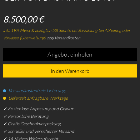
8.500,00 €
inkl. 19% Mwst & abzüglich 5% Skonto bei Barzahlung bei Abholung oder
Vorkasse (Überweisung)
zzgl.Versandkosten
Angebot einholen
In den Warenkorb
Versandkostenfreie Lieferung!
Lieferzeit anfragbare Werktage
✓ Kostenlose Anpassung und Gravur
✓ Persönliche Beratung
✓ Gratis Geschenkverpackung
✓ Schneller und versicherter Versand
✓ 14-tägiges Widerrufsrecht