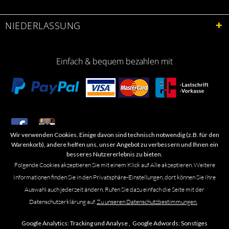
NIEDERLASSUNG
Einfach & bequem bezahlen mit
Wir verwenden Cookies. Einige davon sind technisch notwendig (z.B. für den
​Letzte Aktualisierung: 06.2026
Warenkorb), andere helfen uns, unser Angebot zu verbessern und Ihnen ein
besseres Nutzererlebnis zu bieten.
Folgende Cookies akzeptieren Sie mit einem Klick auf Alle akzeptieren. Weitere
Informationen finden Sie in den Privatsphäre-Einstellungen, dort können Sie Ihre
Auswahl auch jederzeit ändern. Rufen Sie dazu einfach die Seite mit der
Marken- oder Warenzeichen werden in der Regel nicht als solche kenntlich
Datenschutzerklärung auf.
Zu unseren Datenschutzbestimmungen.
gemacht. Das Fehlen einer solchen Kennzeichnung bedeutet nicht, dass es
sich um einen freien Namen im Sinne des Waren- und Markenzeichenrechts
Google Analytics:
Tracking und Analyse ,
Google Adwords:
Sonstiges
handelt. Alle genannten Marken, Logos, Symbole, Bilder, Designs, Produkt-