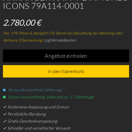
ICONS 79A114-0001
2.780,00 €
inkl. 19% Mwst & abzüglich 5% Skonto bei Barzahlung bei Abholung oder
Vorkasse (Überweisung)
zzgl.Versandkosten
Angebot einholen
In den Warenkorb
Versandkostenfreie Lieferung!
Sofort versandfertig, Lieferzeit ca. 1-3 Werktage
✓ Kostenlose Anpassung und Gravur
✓ Persönliche Beratung
✓ Gratis Geschenkverpackung
✓ Schneller und versicherter Versand