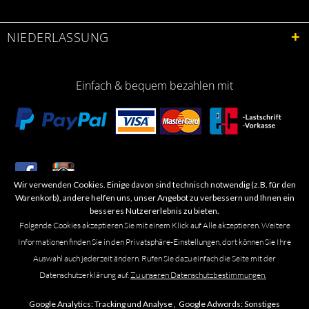
NIEDERLASSUNG
Einfach & bequem bezahlen mit
Wir verwenden Cookies. Einige davon sind technisch notwendig (z.B. für den
​Letzte Aktualisierung: 06.2026
Warenkorb), andere helfen uns, unser Angebot zu verbessern und Ihnen ein
besseres Nutzererlebnis zu bieten.
Folgende Cookies akzeptieren Sie mit einem Klick auf Alle akzeptieren. Weitere
Informationen finden Sie in den Privatsphäre-Einstellungen, dort können Sie Ihre
Auswahl auch jederzeit ändern. Rufen Sie dazu einfach die Seite mit der
Marken- oder Warenzeichen werden in der Regel nicht als solche kenntlich
Datenschutzerklärung auf.
Zu unseren Datenschutzbestimmungen.
gemacht. Das Fehlen einer solchen Kennzeichnung bedeutet nicht, dass es
sich um einen freien Namen im Sinne des Waren- und Markenzeichenrechts
Google Analytics:
Tracking und Analyse ,
Google Adwords:
Sonstiges