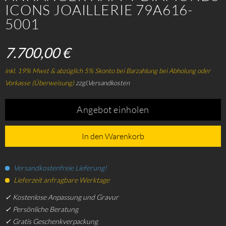
ICONS JOAILLERIE 79A616-
5001
7.700,00 €
inkl. 19% Mwst & abzüglich 5% Skonto bei Barzahlung bei Abholung oder
Vorkasse (Überweisung)
zzgl.Versandkosten
Angebot einholen
In den Warenkorb
Versandkostenfreie Lieferung!
Lieferzeit anfragbare Werktage
✓ Kostenlose Anpassung und Gravur
✓ Persönliche Beratung
✓ Gratis Geschenkverpackung