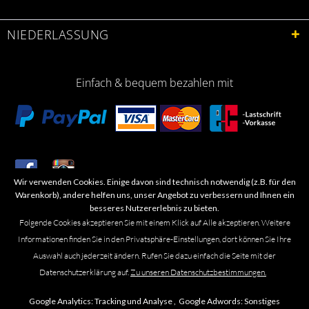
NIEDERLASSUNG
Einfach & bequem bezahlen mit
Wir verwenden Cookies. Einige davon sind technisch notwendig (z.B. für den
​Letzte Aktualisierung: 06.2026
Warenkorb), andere helfen uns, unser Angebot zu verbessern und Ihnen ein
besseres Nutzererlebnis zu bieten.
Folgende Cookies akzeptieren Sie mit einem Klick auf Alle akzeptieren. Weitere
Informationen finden Sie in den Privatsphäre-Einstellungen, dort können Sie Ihre
Auswahl auch jederzeit ändern. Rufen Sie dazu einfach die Seite mit der
Marken- oder Warenzeichen werden in der Regel nicht als solche kenntlich
Datenschutzerklärung auf.
Zu unseren Datenschutzbestimmungen.
gemacht. Das Fehlen einer solchen Kennzeichnung bedeutet nicht, dass es
sich um einen freien Namen im Sinne des Waren- und Markenzeichenrechts
Google Analytics:
Tracking und Analyse ,
Google Adwords:
Sonstiges
handelt. Alle genannten Marken, Logos, Symbole, Bilder, Designs, Produkt-