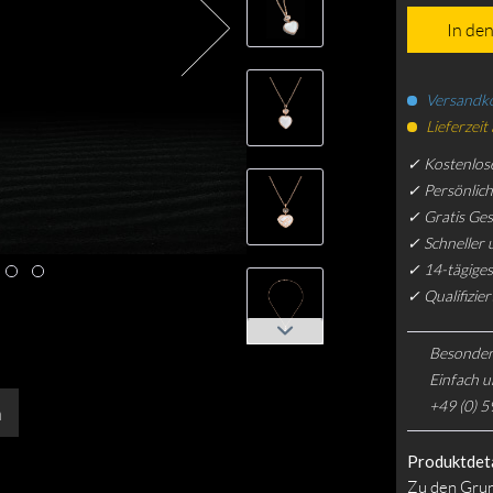
In de
Versandko
Lieferzeit
✓ Kostenlos
✓ Persönlic
✓ Gratis Ge
✓ Schneller 
✓ 14-tägiges
✓ Qualifizie
Besonder
Einfach u
+49 (0) 5
n
Produktdeta
Zu den Gru