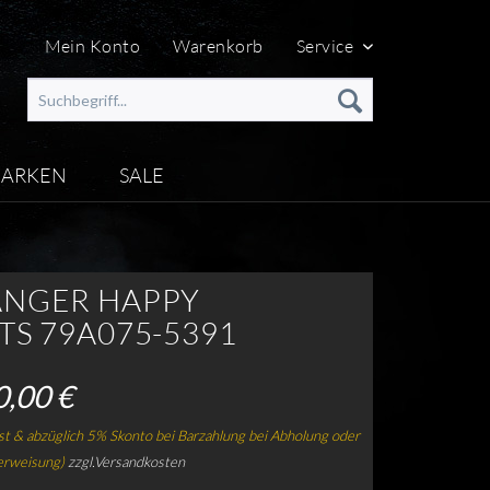
Mein Konto
Warenkorb
Service
ARKEN
SALE
NGER HAPPY
TS 79A075-5391
0,00 €
t & abzüglich 5% Skonto bei Barzahlung bei Abholung oder
erweisung)
zzgl.Versandkosten