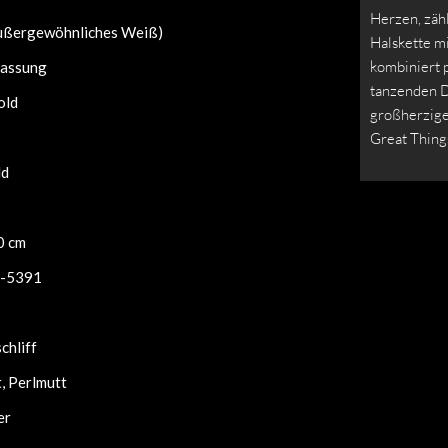
Herzen, zähl
außergewöhnliches Weiß)
Halskette 
kombiniert 
assung
tanzenden D
old
großherzige
Great Thing
ld
0 cm
-5391
schliff
, Perlmutt
er