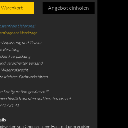
Angebot einholen
n Warenkorb
stenfreie Lieferung!
 anfragbare Werktage
e Anpassung und Gravur
he Beratung
schenkverpackung
und versicherter Versand
 Widerrufsrecht
rte Meister-Fachwerkstätten
e Konfiguration gewünscht?
nverbindlich anrufen und beraten lassen!
971 / 31 41
ils
ndwerten von Chopard, dem Haus mit dem großen