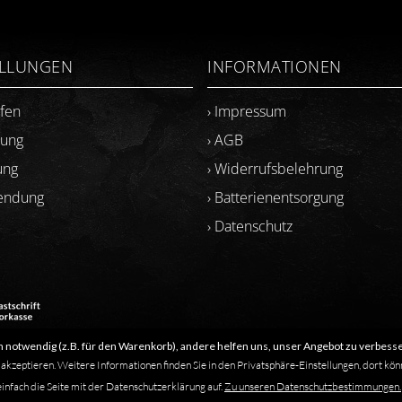
ELLUNGEN
INFORMATIONEN
ufen
› Impressum
lung
› AGB
ung
› Widerrufsbelehrung
sendung
› Batterienentsorgung
› Datenschutz
 notwendig (z.B. für den Warenkorb), andere helfen uns, unser Angebot zu verbesse
​Letzte Aktualisierung: 06.2026
 akzeptieren. Weitere Informationen finden Sie in den Privatsphäre-Einstellungen, dort kön
einfach die Seite mit der Datenschutzerklärung auf.
Zu unseren Datenschutzbestimmungen.