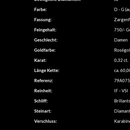
Farbe:
D - G (
Fassung:
Zargenf
Feingehalt:
750/- G
Geschlecht:
Damen
Goldfarbe:
Roségo
Karat:
0,32 ct.
Länge Kette:
ca. 60,0
Referenz:
79A075
Reinheit:
IF - VSI
Schliff:
Brillant
Steinart:
Diamant
Verschluss:
Karabin