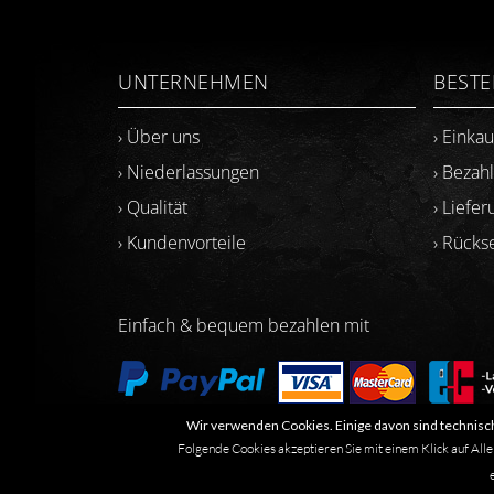
UNTERNEHMEN
BEST
› Über uns
› Einka
› Niederlassungen
› Bezah
› Qualität
› Liefer
› Kundenvorteile
› Rück
Einfach & bequem bezahlen mit
Wir verwenden Cookies. Einige davon sind technisch
Folgende Cookies akzeptieren Sie mit einem Klick auf Alle