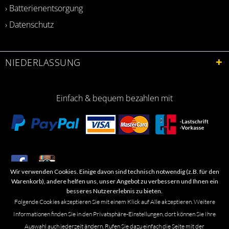
› Batterienentsorgung
› Datenschutz
NIEDERLASSUNG
Einfach & bequem bezahlen mit
Wir verwenden Cookies. Einige davon sind technisch notwendig (z.B. für den
​Letzte Aktualisierung: 06.2026
Warenkorb), andere helfen uns, unser Angebot zu verbessern und Ihnen ein
besseres Nutzererlebnis zu bieten.
Folgende Cookies akzeptieren Sie mit einem Klick auf Alle akzeptieren. Weitere
Informationen finden Sie in den Privatsphäre-Einstellungen, dort können Sie Ihre
Auswahl auch jederzeit ändern. Rufen Sie dazu einfach die Seite mit der
Marken- oder Warenzeichen werden in der Regel nicht als solche kenntlich