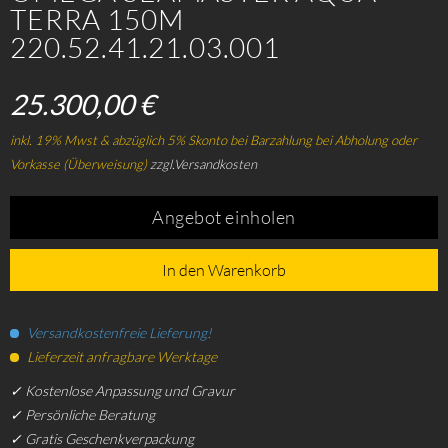
TERRA 150M
220.52.41.21.03.001
25.300,00 €
inkl. 19% Mwst & abzüglich 5% Skonto bei Barzahlung bei Abholung oder
Vorkasse (Überweisung)
zzgl.Versandkosten
Angebot einholen
In den Warenkorb
Versandkostenfreie Lieferung!
Lieferzeit anfragbare Werktage
✓ Kostenlose Anpassung und Gravur
✓ Persönliche Beratung
✓ Gratis Geschenkverpackung