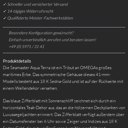
✓ Schneller und versicherter Versand
✓ 14-tägiges Widerrufsrecht
✓ Qualifizierte Meister-Fachwerkstätten
Besondere Konfiguration gewünscht?
Einfach unverbindlich anrufen und beraten lassen!
+49 (0) 5971 / 31 41
Produktdetails
Die Seamaster Aqua Terra ist ein Tribut an OMEGAs großes
maritimes Erbe. Das symmetrische Gehäuse dieses 41-mm-
Modells besteht aus 18 K Sedna-Gold und ist auf der Rückseite mit
einem Wellendekor versehen.
Das blaue Zifferblatt mit Sonnenschliff zeichnet sich durch ein
horizontales Teak-Dekor aus, das an die hölzernen Deckplanken von
Luxussegeljachten erinnert. Das Zifferblatt verfügt außerdem über
ein Datumsfenster bei 6 Uhr sowie Zeiger und Indizes aus 18 K