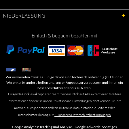
NIEDERLASSUNG
Einfach & bequem bezahlen mit
Wir verwenden Cookies. Einige davon sind technisch notwendig (z.B. für den
​Letzte Aktualisierung: 06.2026
Warenkorb), andere helfen uns, unser Angebot zu verbessern und Ihnen ein
besseres Nutzererlebnis zu bieten.
Folgende Cookies akzeptieren Sie mit einem Klick auf Alle akzeptieren. Weitere
Informationen finden Sie in den Privatsphäre-Einstellungen, dort können Sie Ihre
Auswahl auch jederzeit ändern. Rufen Sie dazu einfach die Seite mit der
Marken- oder Warenzeichen werden in der Regel nicht als solche kenntlich
Datenschutzerklärung auf.
Zu unseren Datenschutzbestimmungen.
gemacht. Das Fehlen einer solchen Kennzeichnung bedeutet nicht, dass es
sich um einen freien Namen im Sinne des Waren- und Markenzeichenrechts
Google Analytics:
Tracking und Analyse ,
Google Adwords:
Sonstiges