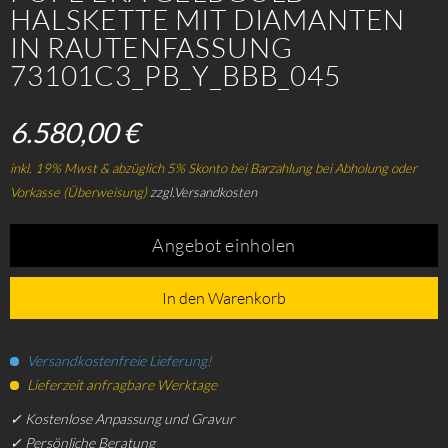
HALSKETTE MIT DIAMANTEN
IN RAUTENFASSUNG
73101C3_PB_Y_BBB_045
6.580,00 €
inkl. 19% Mwst & abzüglich 5% Skonto bei Barzahlung bei Abholung oder
Vorkasse (Überweisung)
zzgl.Versandkosten
Angebot einholen
In den Warenkorb
Versandkostenfreie Lieferung!
Lieferzeit anfragbare Werktage
✓ Kostenlose Anpassung und Gravur
✓ Persönliche Beratung