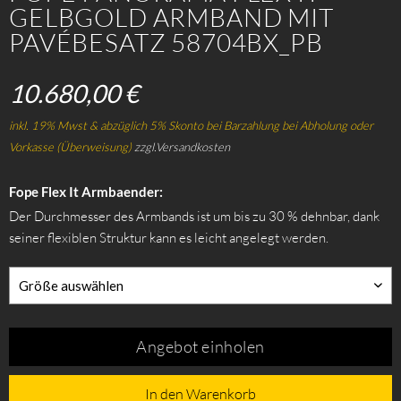
GELBGOLD ARMBAND MIT
PAVÉBESATZ 58704BX_PB
10.680,00 €
inkl. 19% Mwst & abzüglich 5% Skonto bei Barzahlung bei Abholung oder
Vorkasse (Überweisung)
zzgl.Versandkosten
Fope Flex It Armbaender:
Der Durchmesser des Armbands ist um bis zu 30 % dehnbar, dank
seiner flexiblen Struktur kann es leicht angelegt werden.
Größe auswählen
Angebot einholen
In den Warenkorb