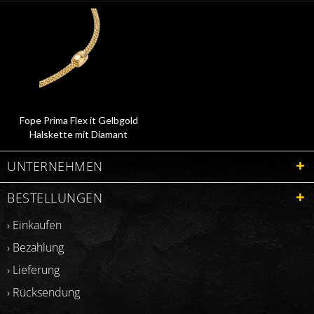
Fope Prima Flex it Gelbgold
Halskette mit Diamant
07F08CX_BB_G_XGX
UNTERNEHMEN
BESTELLUNGEN
› Einkaufen
› Bezahlung
› Lieferung
› Rücksendung