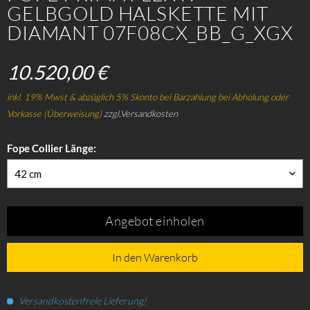
GELBGOLD HALSKETTE MIT
DIAMANT 07F08CX_BB_G_XGX
10.520,00 €
inkl. 19% Mwst & abzüglich 5% Skonto bei Barzahlung bei Abholung oder
Vorkasse (Überweisung)
zzgl.Versandkosten
Fope Collier Länge:
42 cm
Angebot einholen
In den Warenkorb
Versandkostenfreie Lieferung!