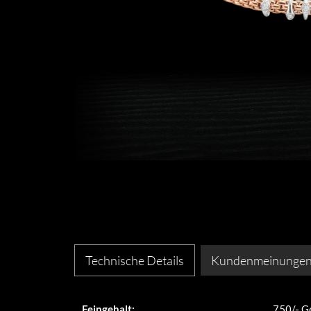
Technische Details
Kundenmeinunge
Feingehalt:
750/- G