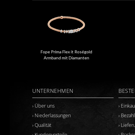
Fope Prima Flex it Roségold
Armband mit Diamanten
74708BX_BB
UNTERNEHMEN
BEST
› Über uns
› Einka
› Niederlassungen
› Bezah
› Qualität
› Liefer
› Kundenvorteile
› Rück