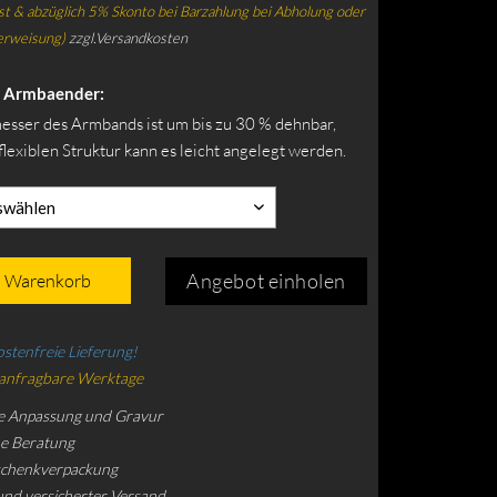
t & abzüglich 5% Skonto bei Barzahlung bei Abholung oder
erweisung)
zzgl.Versandkosten
It Armbaender:
sser des Armbands ist um bis zu 30 % dehnbar,
flexiblen Struktur kann es leicht angelegt werden.
swählen
Angebot einholen
n Warenkorb
stenfreie Lieferung!
 anfragbare Werktage
e Anpassung und Gravur
he Beratung
schenkverpackung
und versicherter Versand