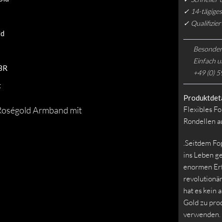
✓ 14-tägiges
✓ Qualifizie
ld
Besonder
Einfach u
BR
+49 (0) 5
t
Produktdeta
 Roségold Armband mit
Flexibles F
Rondellen a
.Seitdem Fo
ins Leben ge
enormen Erfo
revolutionä
hat es kein 
Gold zu prod
verwenden.