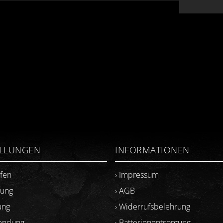
ELLUNGEN
INFORMATIONEN
ufen
› Impressum
lung
› AGB
ung
› Widerrufsbelehrung
sendung
› Batterienentsorgung