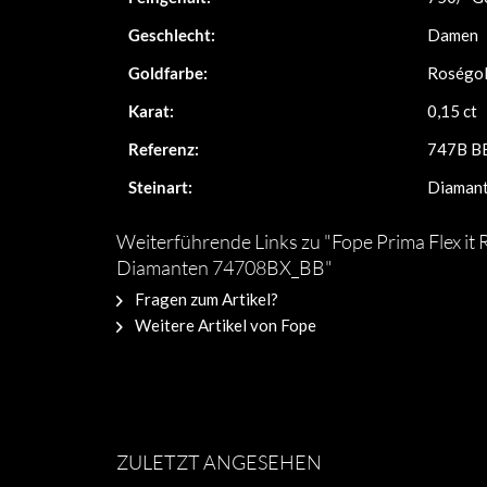
Geschlecht:
Damen
Goldfarbe:
Roségo
Karat:
0,15 ct
Referenz:
747B B
Steinart:
Diaman
Weiterführende Links zu "Fope Prima Flex it
Diamanten 74708BX_BB"
Fragen zum Artikel?
Weitere Artikel von Fope
ZULETZT ANGESEHEN