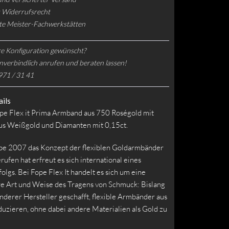
 Widerrufsrecht
rte Meister-Fachwerkstätten
e Konfiguration gewünscht?
nverbindlich anrufen und beraten lassen!
971 / 31 41
ils
ope Flex it Prima Armband aus 750 Roségold mit
us Weißgold und Diamanten mit 0,15ct.
pe 2007 das Konzept der flexiblen Goldarmbänder
rufen hat erfreut es sich international eines
lgs. Bei Fope Flex It handelt es sich um eine
re Art und Weise des Tragens von Schmuck: Bislang
anderer Hersteller geschafft, flexible Armbänder aus
uzieren, ohne dabei andere Materialien als Gold zu