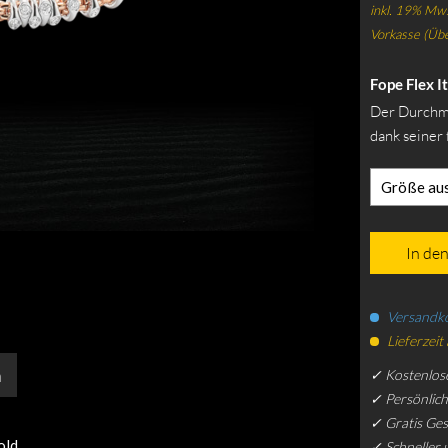
inkl. 19% Mws
Vorkasse (Üb
Fope Flex 
Der Durchme
dank seiner 
Größe au
In de
Versandko
Lieferzeit
n
✓ Kostenlos
✓ Persönlic
✓ Gratis Ge
old
✓ Schneller 