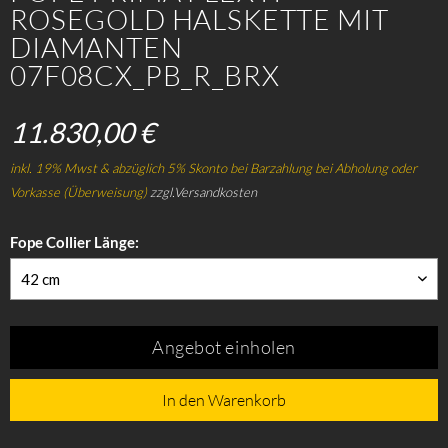
ROSEGOLD HALSKETTE MIT
DIAMANTEN
07F08CX_PB_R_BRX
11.830,00 €
inkl. 19% Mwst & abzüglich 5% Skonto bei Barzahlung bei Abholung oder
Vorkasse (Überweisung)
zzgl.Versandkosten
Fope Collier Länge:
42 cm
Angebot einholen
In den Warenkorb