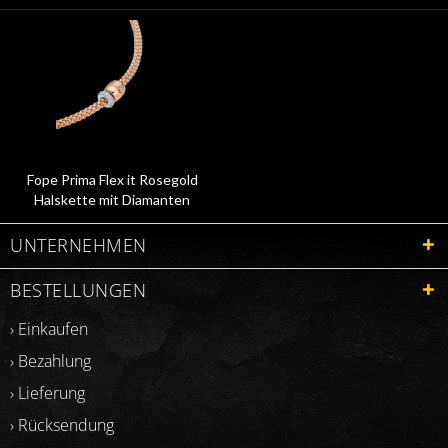
Fope Prima Flex it Rosegold
Halskette mit Diamanten
07F08CX_PB_R_BRX
UNTERNEHMEN
BESTELLUNGEN
› Einkaufen
› Bezahlung
› Lieferung
› Rücksendung