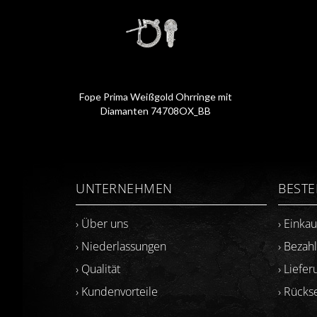
Fope Prima Weißgold Ohrringe mit
Diamanten 74708OX_BB
UNTERNEHMEN
BEST
› Über uns
› Einka
› Niederlassungen
› Bezah
› Qualität
› Liefer
› Kundenvorteile
› Rück