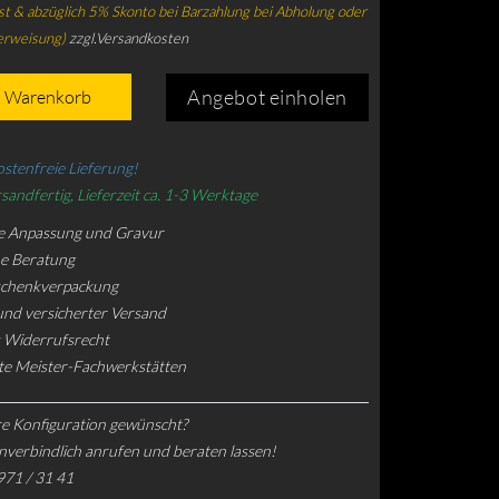
t & abzüglich 5% Skonto bei Barzahlung bei Abholung oder
erweisung)
zzgl.Versandkosten
Angebot einholen
n Warenkorb
stenfreie Lieferung!
sandfertig, Lieferzeit ca. 1-3 Werktage
e Anpassung und Gravur
he Beratung
schenkverpackung
und versicherter Versand
 Widerrufsrecht
rte Meister-Fachwerkstätten
e Konfiguration gewünscht?
nverbindlich anrufen und beraten lassen!
971 / 31 41