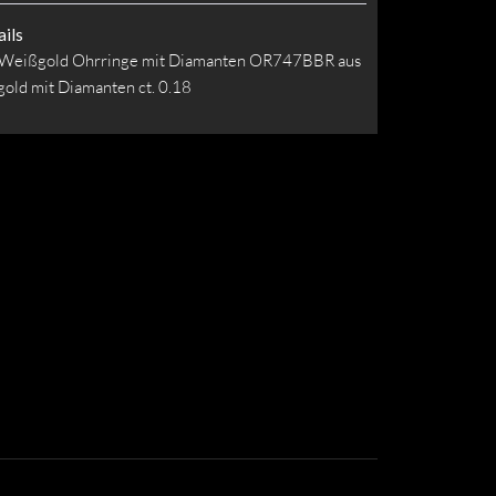
ils
 Weißgold Ohrringe mit Diamanten OR747BBR aus
old mit Diamanten ct. 0.18