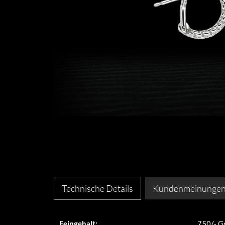
Technische Details
Kundenmeinunge
Feingehalt:
750/- G