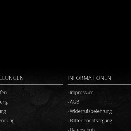
ELLUNGEN
INFORMATIONEN
ufen
› Impressum
lung
› AGB
ung
› Widerrufsbelehrung
sendung
› Batterienentsorgung
› Datenschutz