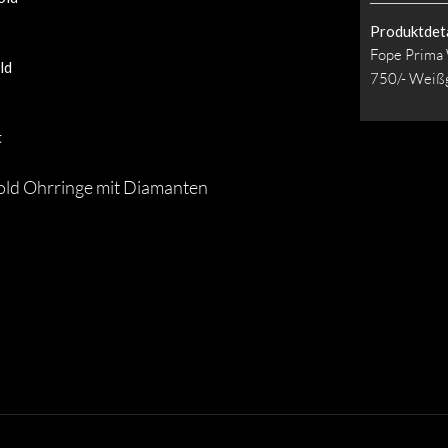
Produktdeta
Fope Prima
ld
750/- Weißg
t
old Ohrringe mit Diamanten