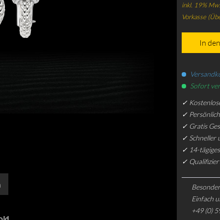
inkl. 19% Mws
Vorkasse (Üb
In de
Versandko
Sofort ver
✓ Kostenlos
✓ Persönlic
✓ Gratis Ge
✓ Schneller 
✓ 14-tägiges
✓ Qualifizie
n
Besonder
Einfach u
+49 (0) 5
old