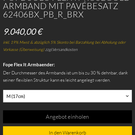
ARMBAND MIT PAVÉBESATZ
62406BX_PB_R_BRX
9.040,00 €
inkl. 19% Mwst & abzüglich 5% Skonto bei Barzahlung bei Abholung oder
Vorkasse (Überweisung)
zzgl.Versandkosten
Fope Flex It Armbaender:
Der Durchmesser des Armbands ist um bis zu 30 % dehnbar, dank
seiner flexiblen Struktur kann es leicht angelegt werden.
M (17cm)
Angebot einholen
In den Warenkorb