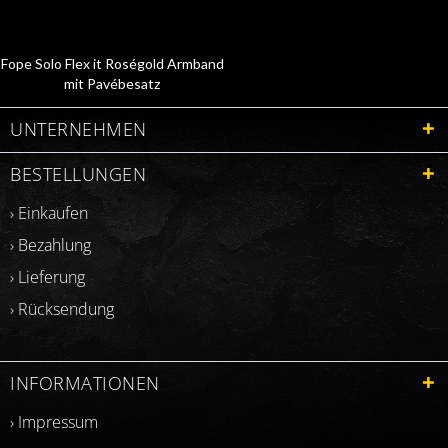
Fope Solo Flex it Roségold Armband
mit Pavébesatz
62406BX_PB_R_BRX
UNTERNEHMEN
BESTELLUNGEN
› Einkaufen
› Bezahlung
› Lieferung
› Rücksendung
INFORMATIONEN
› Impressum