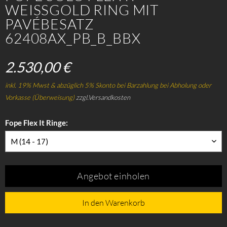
WEISSGOLD RING MIT
PAVÉBESATZ
62408AX_PB_B_BBX
2.530,00 €
inkl. 19% Mwst & abzüglich 5% Skonto bei Barzahlung bei Abholung oder
Vorkasse (Überweisung)
zzgl.Versandkosten
Fope Flex It Ringe:
M (14 - 17)
Angebot einholen
In den Warenkorb