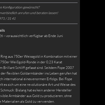
e Konfiguration gewünscht?
nverbindlich anrufen und beraten lassen!
971 / 31 41
ils
6 - voraussichtlich verfügbar ab Ende Juni
r Ring aus 750er Weissgold in Kombination mit einer
n 750er Weißgold-Ronde in der 0,23 Karat
 Brillant Schliff gefasst sind. Seitdem Fope 2007
 der flexiblen Goldarmbänder ins Leben gerufen hat
ich international eines enormen Erfolgs. Bei Fope
elt es sich um eine revolutionäre Art und Weise des
Schmuck: Bislang hat es kein anderer Hersteller
lexible Armbänder aus Gold zu produzieren, ohne
e Materialien als Gold zu verwenden.