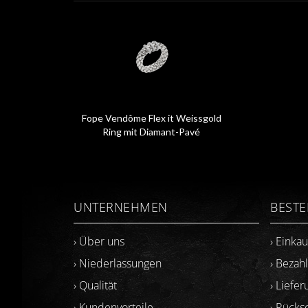
Fope Vendôme Flex it Weissgold
Ring mit Diamant-Pavé
59202AX_PB
UNTERNEHMEN
BEST
› Über uns
› Einka
› Niederlassungen
› Bezah
› Qualität
› Liefer
› Kundenvorteile
› Rück