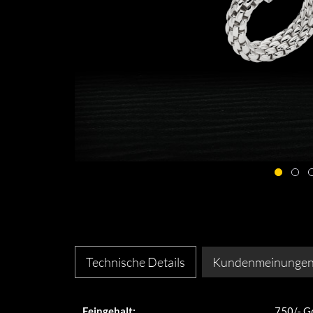
Technische Details
Kundenmeinunge
Feingehalt:
750/- G