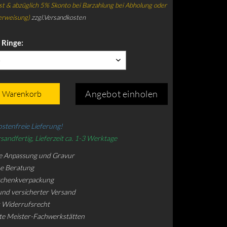
t & abzüglich 5% Skonto bei Barzahlung bei Abholung oder
erweisung)
zzgl.Versandkosten
 Ringe:
)
Angebot einholen
n Warenkorb
stenfreie Lieferung!
sandfertig, Lieferzeit ca. 1-3 Werktage
e Anpassung und Gravur
he Beratung
schenkverpackung
und versicherter Versand
 Widerrufsrecht
rte Meister-Fachwerkstätten