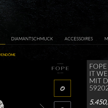
DIAMANTSCHMUCK
ACCESSOIRES
M
VENDÔME
FOPE
IT W
MIT 
5920
5.450,