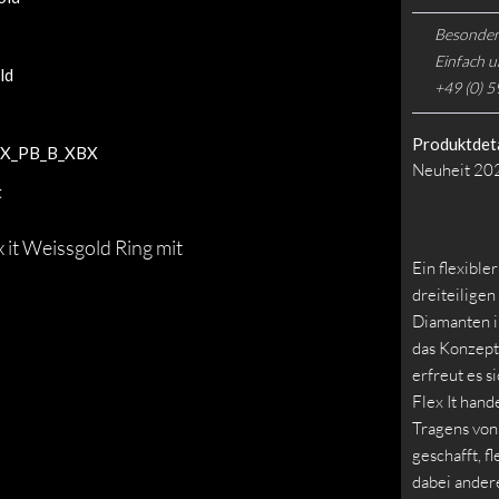
Besonder
Einfach u
ld
+49 (0) 5
Produktdeta
X_PB_B_XBX
Neuheit 202
t
it Weissgold Ring mit
Ein flexible
dreiteilige
Diamanten im
das Konzept
erfreut es s
Flex It hand
Tragens von 
geschafft, f
dabei ander