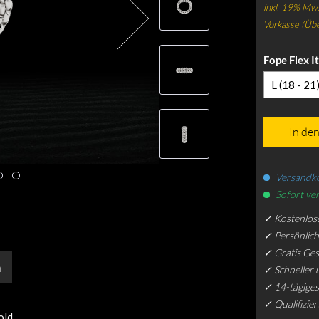
inkl. 19% Mws
Vorkasse (Üb
Fope Flex It
L (18 - 21
In de
Versandko
Sofort ver
✓ Kostenlos
✓ Persönlic
✓ Gratis Ge
n
✓ Schneller 
✓ 14-tägiges
✓ Qualifizie
old