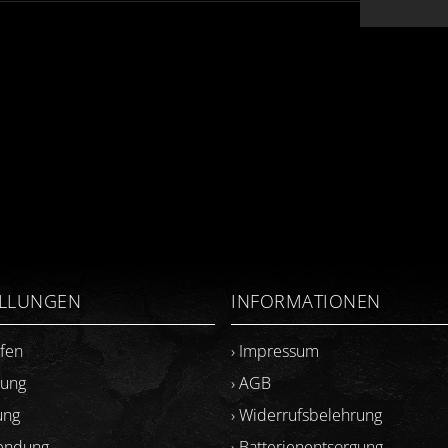
ELLUNGEN
INFORMATIONEN
ufen
› Impressum
lung
› AGB
ung
› Widerrufsbelehrung
sendung
› Batterienentsorgung