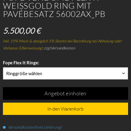
WEISSGOLD RING MIT
PAVÉBESATZ 56002AX_PB
5.500,00 €
inkl. 19% Mwst & abzüglich 5% Skonto bei Barzahlung bei Abholung oder
Vorkasse (Überweisung)
zzgl.Versandkosten
Fope Flex It Ringe:
Ringgröße wählen
Angebot einholen
In den Warenkorb
Versandkostenfreie Lieferung!