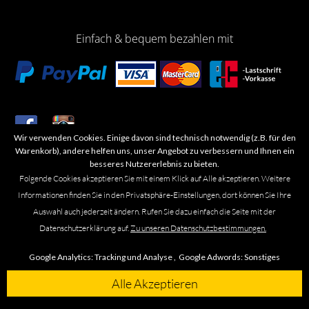
Einfach & bequem bezahlen mit
Wir verwenden Cookies. Einige davon sind technisch notwendig (z.B. für den
​Letzte Aktualisierung: 06.2026
Warenkorb), andere helfen uns, unser Angebot zu verbessern und Ihnen ein
besseres Nutzererlebnis zu bieten.
Folgende Cookies akzeptieren Sie mit einem Klick auf Alle akzeptieren. Weitere
Informationen finden Sie in den Privatsphäre-Einstellungen, dort können Sie Ihre
Auswahl auch jederzeit ändern. Rufen Sie dazu einfach die Seite mit der
Marken- oder Warenzeichen werden in der Regel nicht als solche kenntlich
Datenschutzerklärung auf.
Zu unseren Datenschutzbestimmungen.
gemacht. Das Fehlen einer solchen Kennzeichnung bedeutet nicht, dass es
sich um einen freien Namen im Sinne des Waren- und Markenzeichenrechts
Google Analytics:
Tracking und Analyse ,
Google Adwords:
Sonstiges
handelt. Alle genannten Marken, Logos, Symbole, Bilder, Designs, Produkt-
und Unternehmensbezeichnungen sind Urheber-, Marken- und
Alle Akzeptieren
Designrechte des jeweiligen Eigentümers. Die Marke Omega führen wir