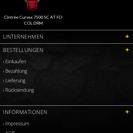
Cintrée Curvex 7500 SC AT FO
COL DRM
UNTERNEHMEN
BESTELLUNGEN
› Einkaufen
› Bezahlung
› Lieferung
› Rücksendung
INFORMATIONEN
› Impressum
› AGB