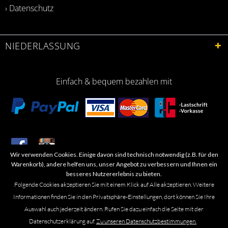
› Datenschutz
NIEDERLASSUNG
Einfach & bequem bezahlen mit
Wir verwenden Cookies. Einige davon sind technisch notwendig (z.B. für den
​Letzte Aktualisierung: 06.2026
Warenkorb), andere helfen uns, unser Angebot zu verbessern und Ihnen ein
besseres Nutzererlebnis zu bieten.
Folgende Cookies akzeptieren Sie mit einem Klick auf Alle akzeptieren. Weitere
Informationen finden Sie in den Privatsphäre-Einstellungen, dort können Sie Ihre
Auswahl auch jederzeit ändern. Rufen Sie dazu einfach die Seite mit der
Marken- oder Warenzeichen werden in der Regel nicht als solche kenntlich
Datenschutzerklärung auf.
Zu unseren Datenschutzbestimmungen.
gemacht. Das Fehlen einer solchen Kennzeichnung bedeutet nicht, dass es