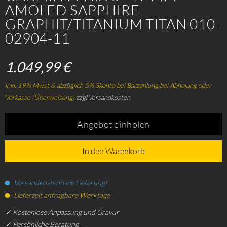
AMOLED SAPPHIRE
GRAPHIT/TITANIUM TITAN 010-
02904-11
1.049,99 €
inkl. 19% Mwst & abzüglich 5% Skonto bei Barzahlung bei Abholung oder
Vorkasse (Überweisung)
zzgl.Versandkosten
Angebot einholen
In den Warenkorb
Versandkostenfreie Lieferung!
Lieferzeit anfragbare Werktage
✓ Kostenlose Anpassung und Gravur
✓ Persönliche Beratung