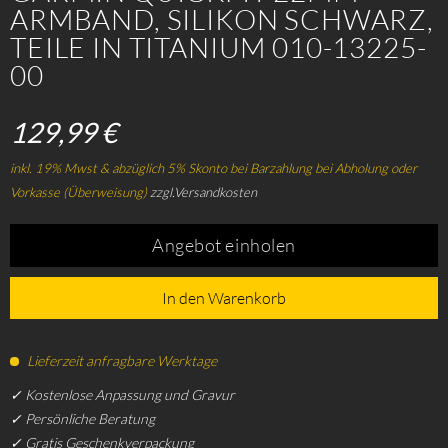
ARMBAND, SILIKON SCHWARZ,
TEILE IN TITANIUM 010-13225-
00
129,99 €
inkl. 19% Mwst & abzüglich 5% Skonto bei Barzahlung bei Abholung oder
Vorkasse (Überweisung)
zzgl.Versandkosten
Angebot einholen
In den Warenkorb
Lieferzeit anfragbare Werktage
✓ Kostenlose Anpassung und Gravur
✓ Persönliche Beratung
✓ Gratis Geschenkverpackung