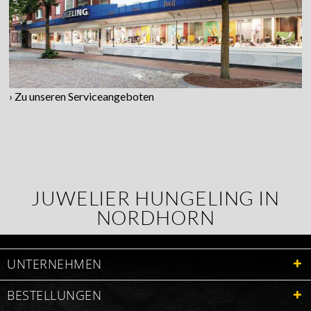
› Zu unseren Serviceangeboten
JUWELIER HUNGELING IN
NORDHORN
UNTERNEHMEN
BESTELLUNGEN