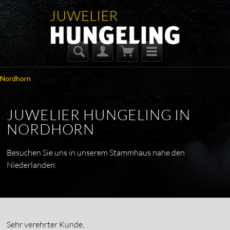
Nordhorn
JUWELIER HUNGELING IN
NORDHORN
Besuchen Sie uns in unserem Stammhaus nahe den
Niederlanden.
Sehr verehrter Kunde,