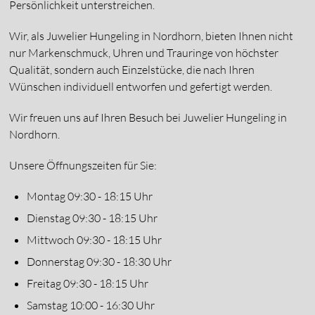
Persönlichkeit unterstreichen.
Wir, als Juwelier Hungeling in Nordhorn, bieten Ihnen nicht
nur Markenschmuck, Uhren und Trauringe von höchster
Qualität, sondern auch Einzelstücke, die nach Ihren
Wünschen individuell entworfen und gefertigt werden.
Wir freuen uns auf Ihren Besuch bei Juwelier Hungeling in
Nordhorn.
Unsere Öffnungszeiten für Sie:
Montag 09:30 - 18:15 Uhr
Dienstag 09:30 - 18:15 Uhr
Mittwoch 09:30 - 18:15 Uhr
Donnerstag 09:30 - 18:30 Uhr
Freitag 09:30 - 18:15 Uhr
Samstag 10:00 - 16:30 Uhr