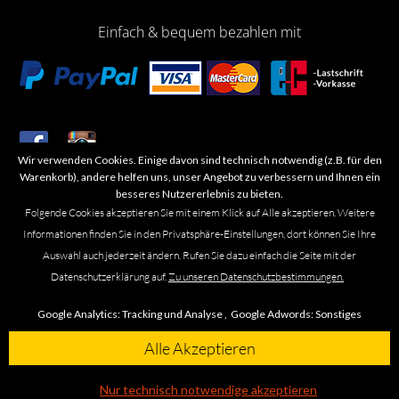
Einfach & bequem bezahlen mit
Wir verwenden Cookies. Einige davon sind technisch notwendig (z.B. für den
​Letzte Aktualisierung: 06.2026
Warenkorb), andere helfen uns, unser Angebot zu verbessern und Ihnen ein
besseres Nutzererlebnis zu bieten.
Folgende Cookies akzeptieren Sie mit einem Klick auf Alle akzeptieren. Weitere
Informationen finden Sie in den Privatsphäre-Einstellungen, dort können Sie Ihre
Auswahl auch jederzeit ändern. Rufen Sie dazu einfach die Seite mit der
Marken- oder Warenzeichen werden in der Regel nicht als solche kenntlich
Datenschutzerklärung auf.
Zu unseren Datenschutzbestimmungen.
gemacht. Das Fehlen einer solchen Kennzeichnung bedeutet nicht, dass es
sich um einen freien Namen im Sinne des Waren- und Markenzeichenrechts
Google Analytics:
Tracking und Analyse ,
Google Adwords:
Sonstiges
handelt. Alle genannten Marken, Logos, Symbole, Bilder, Designs, Produkt-
und Unternehmensbezeichnungen sind Urheber-, Marken- und
Alle Akzeptieren
Designrechte des jeweiligen Eigentümers. Die Marke Omega führen wir
ausschließlich in unseren Ladengeschäften in Braunschweig, Leipzig und
Nur technisch notwendige akzeptieren