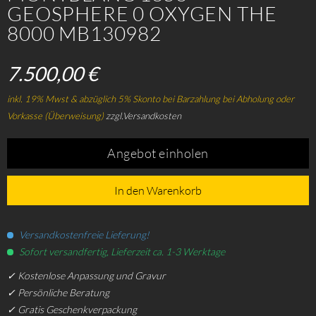
GEOSPHERE 0 OXYGEN THE
8000 MB130982
7.500,00 €
inkl. 19% Mwst & abzüglich 5% Skonto bei Barzahlung bei Abholung oder
Vorkasse (Überweisung)
zzgl.Versandkosten
Angebot einholen
In den Warenkorb
Versandkostenfreie Lieferung!
Sofort versandfertig, Lieferzeit ca. 1-3 Werktage
✓ Kostenlose Anpassung und Gravur
✓ Persönliche Beratung
✓ Gratis Geschenkverpackung