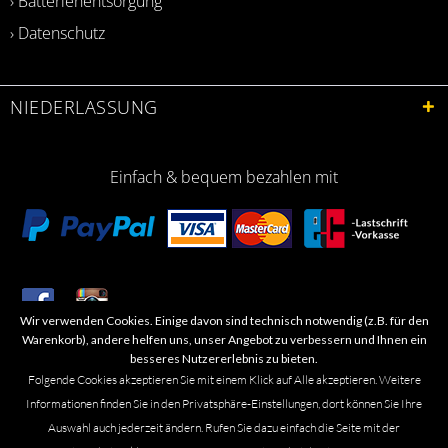
› Batterienentsorgung
› Datenschutz
NIEDERLASSUNG
Einfach & bequem bezahlen mit
Wir verwenden Cookies. Einige davon sind technisch notwendig (z.B. für den
​Letzte Aktualisierung: 06.2026
Warenkorb), andere helfen uns, unser Angebot zu verbessern und Ihnen ein
besseres Nutzererlebnis zu bieten.
Folgende Cookies akzeptieren Sie mit einem Klick auf Alle akzeptieren. Weitere
Informationen finden Sie in den Privatsphäre-Einstellungen, dort können Sie Ihre
Auswahl auch jederzeit ändern. Rufen Sie dazu einfach die Seite mit der
Marken- oder Warenzeichen werden in der Regel nicht als solche kenntlich