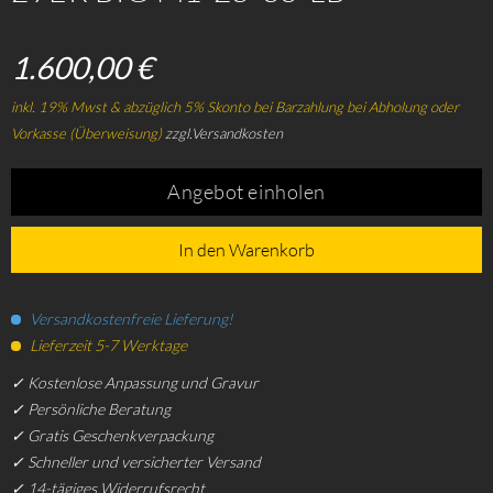
1.600,00 €
inkl. 19% Mwst & abzüglich 5% Skonto bei Barzahlung bei Abholung oder
Vorkasse (Überweisung)
zzgl.Versandkosten
Angebot einholen
In den Warenkorb
Versandkostenfreie Lieferung!
Lieferzeit 5-7 Werktage
✓ Kostenlose Anpassung und Gravur
✓ Persönliche Beratung
✓ Gratis Geschenkverpackung
✓ Schneller und versicherter Versand
✓ 14-tägiges Widerrufsrecht