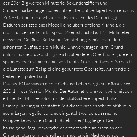
der 29er Big werden Minuterie, Sekundenziffern und
Stundenmarkierungen dabei auf den Rehaut verlagert, während das
Zifferblatt nur die applizierten Indizes und das Datum trägt.
Dadurch besitzt dieses Modell eine übersichtliche Klarheit, die
nicht zu übertreffen ist. Typisch 29er ist auch das 42,4 Millimeter
messende Gehäuse. Seit seiner Vorstellung gehört es zu den
schönsten Outfits, die ein Mühle-Uhrwerk tragen kann. Grund
dafür sind die abwechslungsreich vollendeten Oberflächen, die ein
spannendes Zusammenspiel von Lichtreflexen entfachen. So besitzt
die Lünette zum Beispiel eine gebürstete Oberseite, während die
Seiten fein poliert sind.
Das bis 10 bar wasserdichte Gehäuse beherbergt ein präzises SW
200-1 in der Version Mühle. Das Automatik-Uhrwerk wird mit dem
effizienten Mühle-Rotor und der stoßsicheren Spechthals-
Feinregulierung ausgestattet. Mit dieser kann es sehr feinfühlig in
sechs Lagen reguliert und so eingestellt werden, dass seine
Gangwerte zwischen 0 und +8 Sekunden/Tag liegen. Die
hauseigene Reguliervorgabe orientiert sich zum einen an der
Chronometernorm und soll zum anderen ein Nachgehen der Uhr