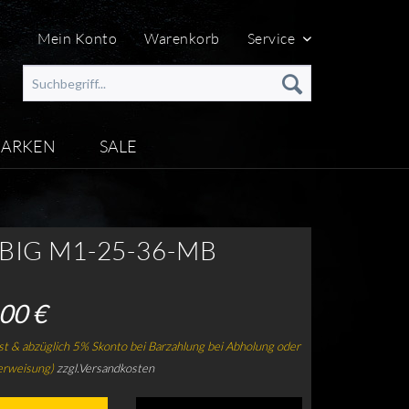
Mein Konto
Warenkorb
Service
ARKEN
SALE
 BIG M1-25-36-MB
00 €
t & abzüglich 5% Skonto bei Barzahlung bei Abholung oder
erweisung)
zzgl.Versandkosten