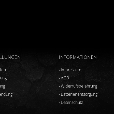
ELLUNGEN
INFORMATIONEN
ufen
› Impressum
lung
› AGB
ung
› Widerrufsbelehrung
sendung
› Batterienentsorgung
› Datenschutz