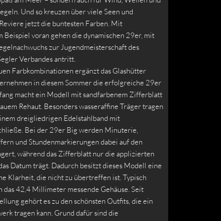
egeln. Und so kreuzen über viele Seen und
eviere jetzt die buntesten Farben. Mit
 Beispiel voran gehen die dynamischen 29er, mit
egelnachwuchs zur Jugendmeisterschaft des
egler Verbandes antritt.
uen Farbkombinationen ergänzt das Glashütter
ernehmen in diesem Sommer die erfolgreiche 29er
fang macht ein Modell mit sandfarbenem Zifferblatt
lauem Rehaut. Besonders wasseraffine Träger tragen
einem dreigliedrigen Edelstahlband mit
chließe. Bei der 29er Big werden Minuterie,
fern und Stundenmarkierungen dabei auf den
gert, während das Zifferblatt nur die applizierten
das Datum trägt. Dadurch besitzt dieses Modell eine
he Klarheit, die nicht zu übertreffen ist. Typisch
ch das 42,4 Millimeter messende Gehäuse. Seit
ellung gehört es zu den schönsten Outfits, die ein
rk tragen kann. Grund dafür sind die