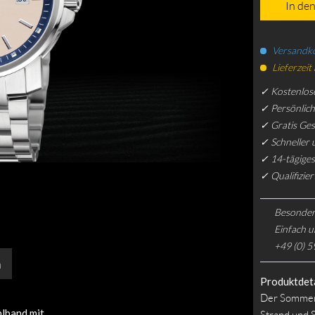
In de
Versandko
Lieferzeit
✓ Kostenlos
✓ Persönlic
✓ Gratis Ge
✓ Schneller 
✓ 14-tägiges
✓ Qualifizie
Besonder
Einfach u
+49 (0) 5
n
Produktdeta
Der Sommer i
hlband mit
Strand und 