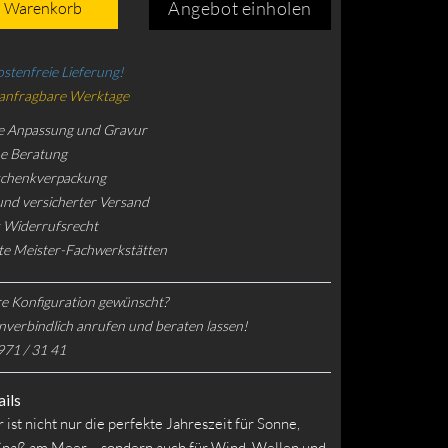
Angebot einholen
n Warenkorb
stenfreie Lieferung!
 anfragbare Werktage
e Anpassung und Gravur
he Beratung
schenkverpackung
und versicherter Versand
 Widerrufsrecht
rte Meister-Fachwerkstätten
e Konfiguration gewünscht?
nverbindlich anrufen und beraten lassen!
971 / 31 41
ils
st nicht nur die perfekte Jahreszeit für Sonne,
Spaß am Meer – sondern auch für Wind, Wellen und