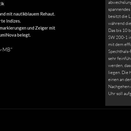
abwechslung
ik
spannendes 
and mit nautikblauem Rehaut.
besitzt die 
rte Indizes.
während die 
markierungen und Zeiger mit
Das bis 10 
umiNova belegt.
SW 200-1 in
mit dem eff
36-MB"
Spechthals-F
sehr feinfüh
werden, das
liegen. Die 
einen an de
Nachgehen d
Uhr soll au