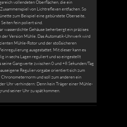
sreich vollendeten Oberflächen, die ein
Zusammenspiel von Lichtreflexen entfachen. So
Lünette zum Beispiel eine gebürstete Oberseite,
Seiten fein poliert sind.
bar wasserdichte Gehäuse beherbergt ein präzises
 der Version Mühle. Das Automatik-Uhrwerk wird
izienten Mühle-Rotor und der stoßsicheren
einregulierung ausgestattet. Mit dieser kann es
lig in sechs Lagen reguliert und so eingestellt
s seine Gangwerte zwischen 0 und +8 Sekunden/Tag
hauseigene Reguliervorgabe orientiert sich zum
r Chronometernorm und soll zum anderen ein
er Uhr verhindern: Denn kein Träger einer Mühle-
fgrund seiner Uhr zu spät kommen.