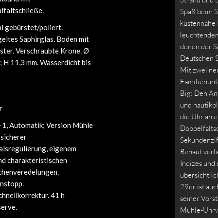
lfaltschließe.
Spaß beim S
küstennahe R
l gebürstet/poliert.
leuchtendem
eltes Saphirglas. Boden mit
denen der S
ster. Verschraubte Krone. Ø
Deutschen S
; H 11,3 mm. Wasserdicht bis
Mit zwei ne
Familienunt
Big: Den An
und nautikb
r
die Uhr an 
1, Automatik; Version Mühle
Doppelfalts
sicherer
Sekundenzif
alsregulierung, eigenem
Rehaut verla
nd charakteristischen
Indizes und 
chenveredelungen.
übersichtlic
nstopp.
29er ist au
hnellkorrektur. 41 h
seiner Vorst
erve.
Mühle-Uhrwe