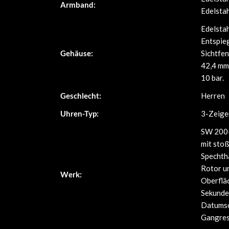
Armband:
Edelstah
Edelstah
Entspieg
Gehäuse:
Sichtfen
42,4 mm
10 bar.
Geschlecht:
Herren
Uhren-Typ:
3-Zeige
SW 200-
mit stoß
Spechth
Rotor u
Werk:
Oberflä
Sekunde
Datumsc
Gangres