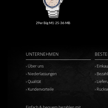
29er Big M1-25-36-MB
UNTERNEHMEN
BEST
› Über uns
› Einka
› Niederlassungen
› Bezah
› Qualität
› Liefer
› Kundenvorteile
› Rück
Einfach & bequem bezahlen mit