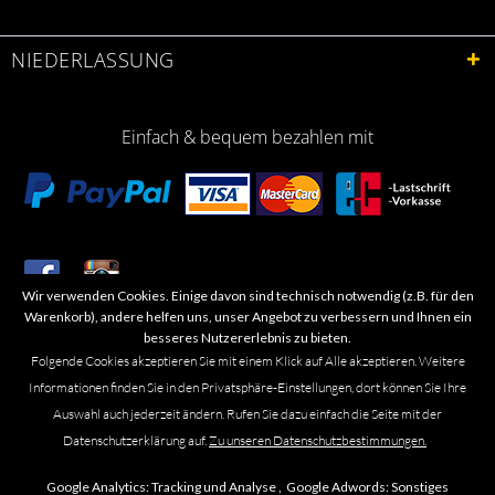
NIEDERLASSUNG
Einfach & bequem bezahlen mit
Wir verwenden Cookies. Einige davon sind technisch notwendig (z.B. für den
​Letzte Aktualisierung: 06.2026
Warenkorb), andere helfen uns, unser Angebot zu verbessern und Ihnen ein
besseres Nutzererlebnis zu bieten.
Folgende Cookies akzeptieren Sie mit einem Klick auf Alle akzeptieren. Weitere
Informationen finden Sie in den Privatsphäre-Einstellungen, dort können Sie Ihre
Auswahl auch jederzeit ändern. Rufen Sie dazu einfach die Seite mit der
Marken- oder Warenzeichen werden in der Regel nicht als solche kenntlich
Datenschutzerklärung auf.
Zu unseren Datenschutzbestimmungen.
gemacht. Das Fehlen einer solchen Kennzeichnung bedeutet nicht, dass es
sich um einen freien Namen im Sinne des Waren- und Markenzeichenrechts
Google Analytics:
Tracking und Analyse ,
Google Adwords:
Sonstiges