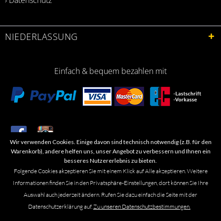
NIEDERLASSUNG
Einfach & bequem bezahlen mit
Wir verwenden Cookies. Einige davon sind technisch notwendig (z.B. für den
​Letzte Aktualisierung: 06.2026
Warenkorb), andere helfen uns, unser Angebot zu verbessern und Ihnen ein
besseres Nutzererlebnis zu bieten.
Folgende Cookies akzeptieren Sie mit einem Klick auf Alle akzeptieren. Weitere
Informationen finden Sie in den Privatsphäre-Einstellungen, dort können Sie Ihre
Auswahl auch jederzeit ändern. Rufen Sie dazu einfach die Seite mit der
Marken- oder Warenzeichen werden in der Regel nicht als solche kenntlich
Datenschutzerklärung auf.
Zu unseren Datenschutzbestimmungen.
gemacht. Das Fehlen einer solchen Kennzeichnung bedeutet nicht, dass es
sich um einen freien Namen im Sinne des Waren- und Markenzeichenrechts