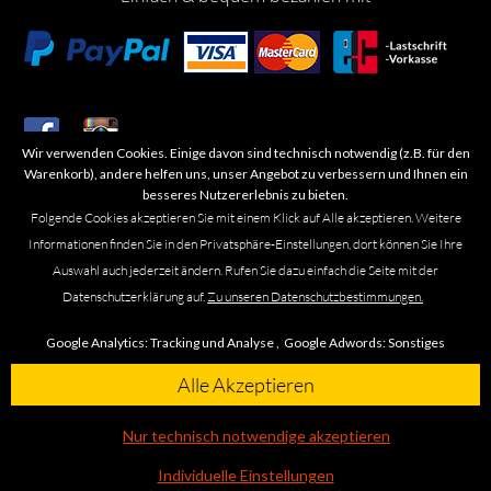
Wir verwenden Cookies. Einige davon sind technisch notwendig (z.B. für den
​Letzte Aktualisierung: 06.2026
Warenkorb), andere helfen uns, unser Angebot zu verbessern und Ihnen ein
besseres Nutzererlebnis zu bieten.
Folgende Cookies akzeptieren Sie mit einem Klick auf Alle akzeptieren. Weitere
Informationen finden Sie in den Privatsphäre-Einstellungen, dort können Sie Ihre
Auswahl auch jederzeit ändern. Rufen Sie dazu einfach die Seite mit der
Marken- oder Warenzeichen werden in der Regel nicht als solche kenntlich
Datenschutzerklärung auf.
Zu unseren Datenschutzbestimmungen.
gemacht. Das Fehlen einer solchen Kennzeichnung bedeutet nicht, dass es
sich um einen freien Namen im Sinne des Waren- und Markenzeichenrechts
Google Analytics:
Tracking und Analyse ,
Google Adwords:
Sonstiges
handelt. Alle genannten Marken, Logos, Symbole, Bilder, Designs, Produkt-
und Unternehmensbezeichnungen sind Urheber-, Marken- und
Alle Akzeptieren
Designrechte des jeweiligen Eigentümers. Die Marke Omega führen wir
ausschließlich in unseren Ladengeschäften in Braunschweig, Leipzig und
Nur technisch notwendige akzeptieren
Wolfsburg.
Individuelle Einstellungen