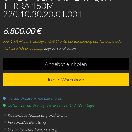
TERRA 150M
220.10.30.20.01.001
6.800,00 €
inkl. 19% Mwst & abzüglich 5% Skonto bei Barzahlung bei Abholung oder
Vorkasse (Überweisung)
zzgl.Versandkosten
Angebot einholen
In den Warenkorb
Versandkostenfreie Lieferung!
Sofort versandfertig, Lieferzeit ca. 1-3 Werktage
✓ Kostenlose Anpassung und Gravur
✓ Persönliche Beratung
✓ Gratis Geschenkverpackung