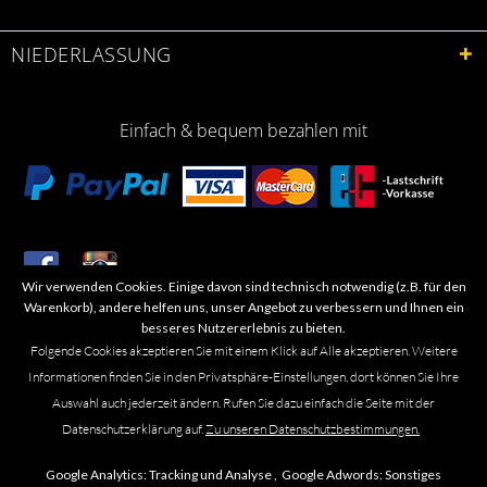
NIEDERLASSUNG
Einfach & bequem bezahlen mit
Wir verwenden Cookies. Einige davon sind technisch notwendig (z.B. für den
​Letzte Aktualisierung: 06.2026
Warenkorb), andere helfen uns, unser Angebot zu verbessern und Ihnen ein
besseres Nutzererlebnis zu bieten.
Folgende Cookies akzeptieren Sie mit einem Klick auf Alle akzeptieren. Weitere
Informationen finden Sie in den Privatsphäre-Einstellungen, dort können Sie Ihre
Auswahl auch jederzeit ändern. Rufen Sie dazu einfach die Seite mit der
Marken- oder Warenzeichen werden in der Regel nicht als solche kenntlich
Datenschutzerklärung auf.
Zu unseren Datenschutzbestimmungen.
gemacht. Das Fehlen einer solchen Kennzeichnung bedeutet nicht, dass es
sich um einen freien Namen im Sinne des Waren- und Markenzeichenrechts
Google Analytics:
Tracking und Analyse ,
Google Adwords:
Sonstiges
handelt. Alle genannten Marken, Logos, Symbole, Bilder, Designs, Produkt-