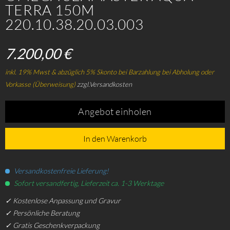
TERRA 150M
220.10.38.20.03.003
7.200,00 €
inkl. 19% Mwst & abzüglich 5% Skonto bei Barzahlung bei Abholung oder
Vorkasse (Überweisung)
zzgl.Versandkosten
Angebot einholen
In den Warenkorb
Versandkostenfreie Lieferung!
Sofort versandfertig, Lieferzeit ca. 1-3 Werktage
✓ Kostenlose Anpassung und Gravur
✓ Persönliche Beratung
✓ Gratis Geschenkverpackung