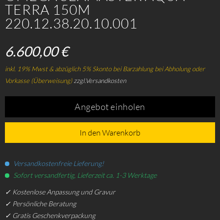
TERRA 150M
220.12.38.20.10.001
6.600,00 €
inkl. 19% Mwst & abzüglich 5% Skonto bei Barzahlung bei Abholung oder
Vorkasse (Überweisung)
zzgl.Versandkosten
Angebot einholen
In den Warenkorb
Versandkostenfreie Lieferung!
Sofort versandfertig, Lieferzeit ca. 1-3 Werktage
✓ Kostenlose Anpassung und Gravur
✓ Persönliche Beratung
✓ Gratis Geschenkverpackung