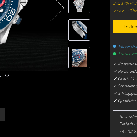
inkl. 19% Mws
Vorkasse (Üb
In de
Versandko
Sofort ver
✓ Kostenlos
✓ Persönlic
✓ Gratis Ge
✓ Schneller 
✓ 14-tägiges
✓ Qualifizie
n
Besonder
Einfach u
+49 (0) 5