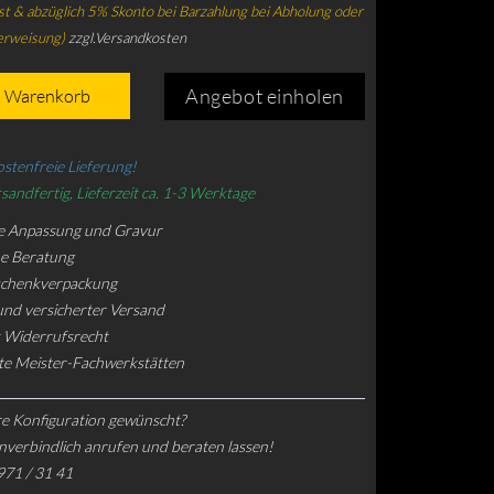
t & abzüglich 5% Skonto bei Barzahlung bei Abholung oder
erweisung)
zzgl.Versandkosten
Angebot einholen
n Warenkorb
stenfreie Lieferung!
sandfertig, Lieferzeit ca. 1-3 Werktage
e Anpassung und Gravur
he Beratung
schenkverpackung
und versicherter Versand
 Widerrufsrecht
rte Meister-Fachwerkstätten
e Konfiguration gewünscht?
nverbindlich anrufen und beraten lassen!
971 / 31 41