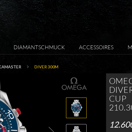
DIAMANTSCHMUCK
ACCESSOIRES
M
EAMASTER
DIVER 300M
OMEG
DIVE
CUP
210.3
12.60