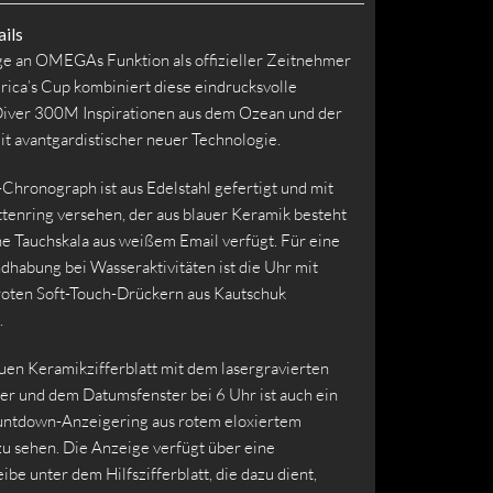
ils
 an OMEGAs Funktion als offizieller Zeitnehmer
rica’s Cup kombiniert diese eindrucksvolle
iver 300M Inspirationen aus dem Ozean und der
t avantgardistischer neuer Technologie.
hronograph ist aus Edelstahl gefertigt und mit
tenring versehen, der aus blauer Keramik besteht
ne Tauchskala aus weißem Email verfügt. Für eine
dhabung bei Wasseraktivitäten ist die Uhr mit
roten Soft-Touch-Drückern aus Kautschuk
.
uen Keramikzifferblatt mit dem lasergravierten
r und dem Datumsfenster bei 6 Uhr ist auch ein
ntdown-Anzeigering aus rotem eloxiertem
u sehen. Die Anzeige verfügt über eine
be unter dem Hilfszifferblatt, die dazu dient,