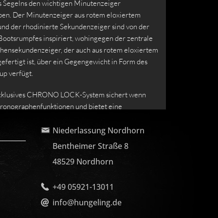
 Segelns den wichtigen Minutenzeiger
en. Der Minutenzeiger aus rotem eloxiertem
nd der rhodinierte Sekundenzeiger sind von der
Bootsrumpfes inspiriert, wohingegen der zentrale
ensekundenzeiger, der auch aus rotem eloxiertem
efertigt ist, über ein Gegengewicht in Form des
up verfügt.
lusives CHRONO LOCK-System sichert wenn
hronographenfunktionen und bietet eine
ere Zeitnahme sowie die Möglichkeit, die
eit zu sperren. Der besonders geformte
Niederlassung Nordhorn
n trägt die mit blauem Lack gefüllten Gravuren
Bentheimer Straße 8
a’s Cup und Auckland 2021.
48529 Nordhorn
d von einem Metallarmband am Handgelenk
d mit einem zusätzlichen Kautschukarmband
+49 05921-13011
Beide Armbänder sind mit OMEGAs neuem,
info@hungeling.de
m Quick Change-System ausgestattet. Angetrieben