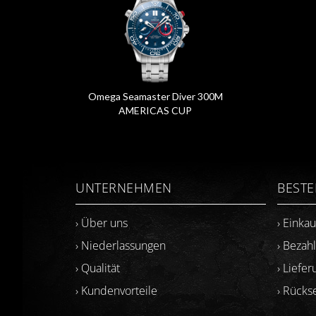
Omega Seamaster Diver 300M
AMERICAS CUP
210.30.44.51.03.002
UNTERNEHMEN
BEST
› Über uns
› Einka
› Niederlassungen
› Bezah
› Qualität
› Liefer
› Kundenvorteile
› Rück