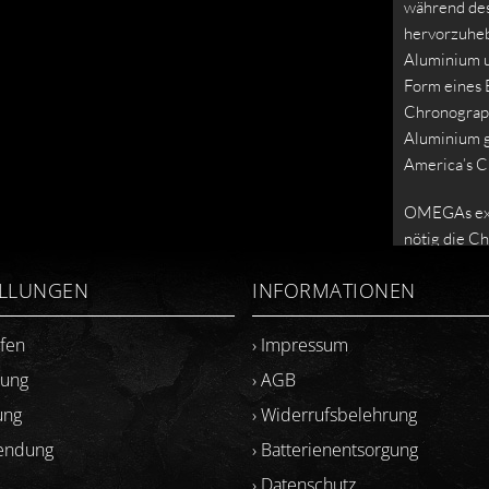
während des
hervorzuheb
Aluminium u
Form eines 
Chronograph
Aluminium g
America’s C
OMEGAs exk
nötig die C
zuverlässig
ELLUNGEN
INFORMATIONEN
gemessene Z
Gehäusebode
ufen
› Impressum
36th Americ
lung
› AGB
Die Uhr wir
ung
› Widerrufsbelehrung
gehalten un
geliefert. 
sendung
› Batterienentsorgung
patentierte
› Datenschutz