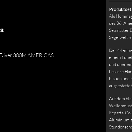
Produktdeta
Als Hommage
des 36. Ame
ik
Seamaster D
Segelwelt mi
Der 44-mm-C
r Diver 300M AMERICAS
einem Lünet
und über ei
bessere Han
blauen und 
ausgestattet
Auf dem bla
Wellenmuste
Regatta-Cou
Aluminium z
Stundenschei