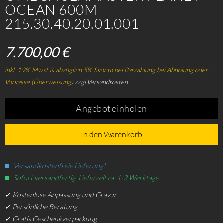
OCEAN 600M
215.30.40.20.01.001
7.700,00 €
inkl. 19% Mwst & abzüglich 5% Skonto bei Barzahlung bei Abholung oder
Vorkasse (Überweisung)
zzgl.Versandkosten
Angebot einholen
In den Warenkorb
Versandkostenfreie Lieferung!
Sofort versandfertig, Lieferzeit ca. 1-3 Werktage
✓ Kostenlose Anpassung und Gravur
✓ Persönliche Beratung
✓ Gratis Geschenkverpackung