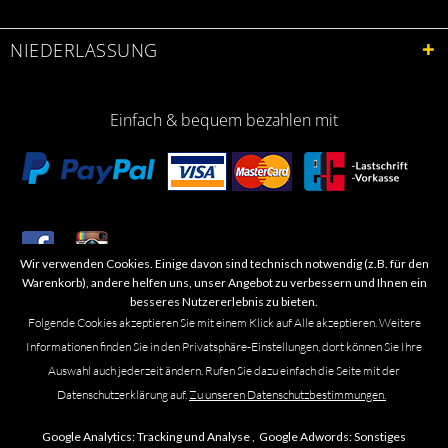
NIEDERLASSUNG
Einfach & bequem bezahlen mit
Wir verwenden Cookies. Einige davon sind technisch notwendig (z.B. für den
​Letzte Aktualisierung: 06.2026
Warenkorb), andere helfen uns, unser Angebot zu verbessern und Ihnen ein
besseres Nutzererlebnis zu bieten.
Folgende Cookies akzeptieren Sie mit einem Klick auf Alle akzeptieren. Weitere
Informationen finden Sie in den Privatsphäre-Einstellungen, dort können Sie Ihre
Auswahl auch jederzeit ändern. Rufen Sie dazu einfach die Seite mit der
Marken- oder Warenzeichen werden in der Regel nicht als solche kenntlich
Datenschutzerklärung auf.
Zu unseren Datenschutzbestimmungen.
gemacht. Das Fehlen einer solchen Kennzeichnung bedeutet nicht, dass es
sich um einen freien Namen im Sinne des Waren- und Markenzeichenrechts
Google Analytics:
Tracking und Analyse ,
Google Adwords:
Sonstiges
handelt. Alle genannten Marken, Logos, Symbole, Bilder, Designs, Produkt-