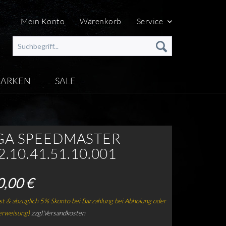
Mein Konto
Warenkorb
Service
ARKEN
SALE
A SPEEDMASTER
2.10.41.51.10.001
0,00 €
t & abzüglich 5% Skonto bei Barzahlung bei Abholung oder
erweisung)
zzgl.Versandkosten