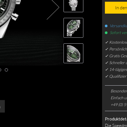
In de
Versandko
Sofort ver
✓ Kostenlos
✓ Persönlic
✓ Gratis Ge
✓ Schneller 
✓ 14-tägiges
✓ Qualifizie
Besonder
Einfach u
+49 (0) 5
n
Produktdeta
Die Speedma