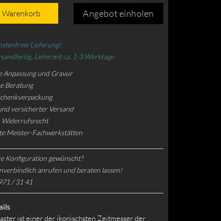
Angebot einholen
n Warenkorb
stenfreie Lieferung!
sandfertig, Lieferzeit ca. 1-3 Werktage
e Anpassung und Gravur
he Beratung
schenkverpackung
und versicherter Versand
 Widerrufsrecht
rte Meister-Fachwerkstätten
e Konfiguration gewünscht?
nverbindlich anrufen und beraten lassen!
971 / 31 41
ils
ster ist einer der ikonischsten Zeitmesser der