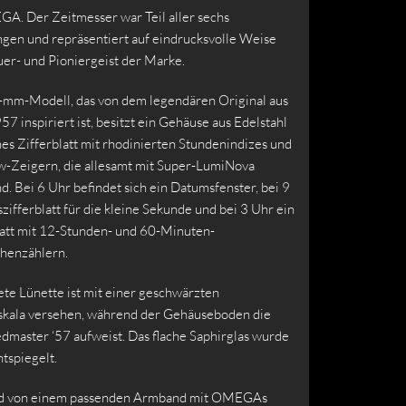
. Der Zeitmesser war Teil aller sechs
en und repräsentiert auf eindrucksvolle Weise
er- und Pioniergeist der Marke.
-mm-Modell, das von dem legendären Original aus
7 inspiriert ist, besitzt ein Gehäuse aus Edelstahl
es Zifferblatt mit rhodinierten Stundenindizes und
-Zeigern, die allesamt mit Super-LumiNova
d. Bei 6 Uhr befindet sich ein Datumsfenster, bei 9
szifferblatt für die kleine Sekunde und bei 3 Uhr ein
blatt mit 12-Stunden- und 60-Minuten-
henzählern.
te Lünette ist mit einer geschwärzten
kala versehen, während der Gehäuseboden die
dmaster ‘57 aufweist. Das flache Saphirglas wurde
ntspiegelt.
rd von einem passenden Armband mit OMEGAs