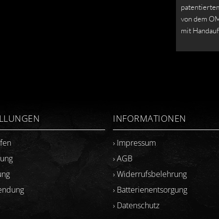
patentierte
von dem OM
mit Handauf
ELLUNGEN
INFORMATIONEN
ufen
› Impressum
lung
› AGB
ung
› Widerrufsbelehrung
sendung
› Batterienentsorgung
› Datenschutz