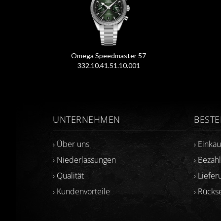
Omega Speedmaster 57
332.10.41.51.10.001
UNTERNEHMEN
BEST
› Über uns
› Einka
› Niederlassungen
› Bezah
› Qualität
› Liefer
› Kundenvorteile
› Rück