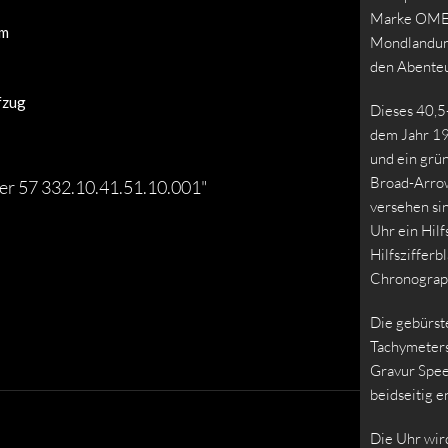
Marke OMEGA
m
Mondlandung
den Abenteu
fzug
Dieses 40,5
dem Jahr 195
und ein grün
Broad-Arrow
er 57 332.10.41.51.10.001"
versehen sin
Uhr ein Hilf
Hilfsziffer
Chronograp
Die gebürste
Tachymeters
Gravur Spee
beidseitig e
Die Uhr wi