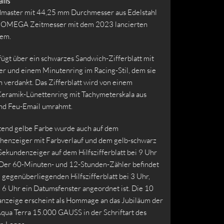
ils
master mit 44,25 mm Durchmesser aus Edelstahl
te OMEGA Zeitmesser mit dem 2023 lancierten
tem.
fügt über ein schwarzes Sandwich-Zifferblatt mit
 und einem Minutenring im Racing-Stil, dem sie
 verdankt. Das Zifferblatt wird von einem
eramik-Lünettenring mit Tachymeterskala aus
nd Feu-Email umrahmt.
tend gelbe Farbe wurde auch auf dem
enzeiger mit Farbverlauf und dem gelb-schwarz
Sekundenzeiger auf dem Hilfszifferblatt bei 9 Uhr
Der 60-Minuten- und 12-Stunden-Zähler befindet
 gegenüberliegenden Hilfszifferblatt bei 3 Uhr,
 6 Uhr ein Datumsfenster angeordnet ist. Die 10
nzeige erscheint als Hommage an das Jubiläum der
qua Terra 15.000 GAUSS in der Schriftart des