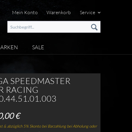
Mein Konto
Warenkorb
Service
ARKEN
SALE
A SPEEDMASTER
R RACING
0.44.51.01.003
0,00 €
t & abzüglich 5% Skonto bei Barzahlung bei Abholung oder