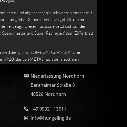
r-Logos.
polierten und abgeschrägten schwarzen Indizes mit
 sind mit gelber Super-LumiNova gefüllt, die ein
ten erzeugt. Dieser Farbcode setzt sich auf den
n Speedmaster und Super Racing auf dem Zifferblatt
 wird die Uhr von OMEGAs Co-Axial Master
r 9920, das von METAS nach dem höchsten
ndard zertifiziert wurde. Das erste Uhrwerk der
MEGAs zum Patent angemeldeten Spirate-System.
Niederlassung Nordhorn
Bentheimer Straße 8
ser wird in einer schwarzen Speedmaster
t Wabenmuster und gelben Nähten geliefert, in der
48529 Nordhorn
TO-Armband aus recyceltem Nylon mit schwarzen
teifen enthalten ist.
+49 05921-13011
info@hungeling.de