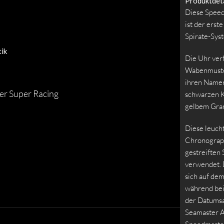
Produktdeta
Diese Speed
ist der ers
Spirate-Sys
ik
Die Uhr ver
Wabenmuster
ihren Namen
er Super Racing
schwarzen K
gelbem Gra
Diese leuch
Chronograph
gestreiften 
verwendet. 
sich auf dem
während bei
der Datumsa
Seamaster A