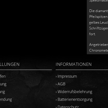
Speedmaste
Die diamant
Pfeilspitzen
gelbes Leuch
Schriftzüge
fort.
Angetrieben
Chronomete
Branchensta
Welt mit O
ELLUNGEN
INFORMATIONEN
Der Zeitmes
ufen
› Impressum
Uhrenbox mi
lung
› AGB
auch ein NA
und gelben S
ung
› Widerrufsbelehrung
sendung
› Batterienentsorgung
› Datenschutz