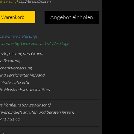
erweisung)
zzgl.Versandkosten
Angebot einholen
n Warenkorb
stenfreie Lieferung!
sandfertig, Lieferzeit ca. 1-3 Werktage
e Anpassung und Gravur
he Beratung
schenkverpackung
und versicherter Versand
 Widerrufsrecht
rte Meister-Fachwerkstätten
e Konfiguration gewünscht?
nverbindlich anrufen und beraten lassen!
971 / 31 41