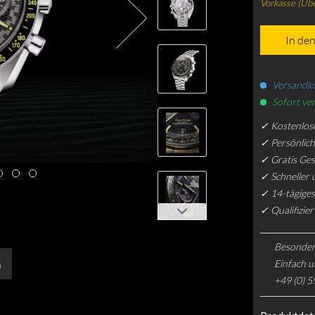
Vorkasse (Üb
In de
Versandko
Sofort ver
✓ Kostenlos
✓ Persönlic
✓ Gratis Ge
✓ Schneller 
✓ 14-tägiges
✓ Qualifizie
Besonder
n
Einfach u
+49 (0) 5