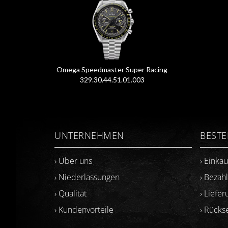
Omega Speedmaster Super Racing
329.30.44.51.01.003
UNTERNEHMEN
BEST
› Über uns
› Einka
› Niederlassungen
› Bezah
› Qualität
› Liefer
› Kundenvorteile
› Rück