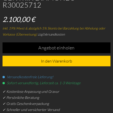
R30025712
2.100,00 €
inkl. 19% Mwst & abzüglich 5% Skonto bei Barzahlung bei Abholung oder
Vorkasse (Überweisung)
zzgl.Versandkosten
Angebot einholen
In den Warenkorb
Versandkostenfreie Lieferung!
Sofort versandfertig, Lieferzeit ca. 1-3 Werktage
✓ Kostenlose Anpassung und Gravur
✓ Persönliche Beratung
✓ Gratis Geschenkverpackung
✓ Schneller und versicherter Versand