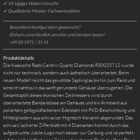
✓ 14-tägiges Widerrufsrecht
✓ Qualifizierte Meister-Fachwerkstätten
Besondere Konfiguration gewünscht?
Einfach unverbindlich anrufen und beraten lassen!
+49 (0) 5971 / 31 41
Produktdetails
Die klassische Rado Centrix Quartz Diamonds R30025712 wurde
nicht nur technisch, sondern auch ästhetisch überarbeitet. Beim
neuen Modell reicht das gewölbte Saphirglas bis hin zum Rand und
scheint nahtlos in das sanft gerundete Gehäuse überzugehen. Die
Gesamtoptik dieses ikonischen Zeitmessers wird durch
überarbeitete Bandanstösse am Gehäuse und ein Armband aus
poliertem gelbgoldfarbenem Edelstahl mit PVD-Beschichtung und
Mittelgliedern aus schwarzer Hightech-Keramik abgerundet. Das
schwarz lackierte Zifferblatt mit 4 Diamanten kommt durch das
aufgedruckte Jubile-Logo noch besser zur Geltung und ist perfekt