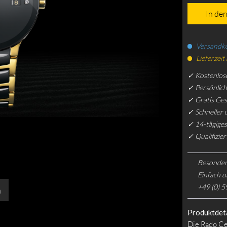
In de
Versandko
Lieferzeit
✓ Kostenlos
✓ Persönlic
✓ Gratis Ge
✓ Schneller 
✓ 14-tägiges
✓ Qualifizie
Besonder
Einfach u
+49 (0) 5
n
Produktdeta
Die Rado Cen