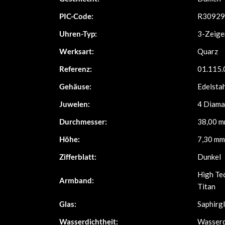
PIC-Code:
R30929
Uhren-Typ:
3-Zeige
Werksart:
Quarz
Referenz:
01.115.
Gehäuse:
Edelsta
Juwelen:
4 Diama
Durchmesser:
38,00 
Höhe:
7,30 mm
Zifferblatt:
Dunkel
High Te
Armband:
Titan
Glas:
Saphirg
Wasserdichtheit:
Wasserdi