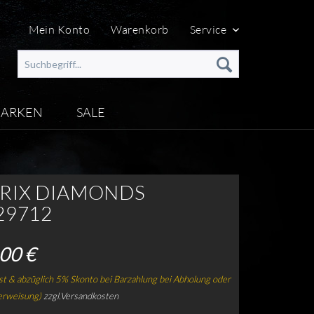
Mein Konto
Warenkorb
Service
ARKEN
SALE
RIX DIAMONDS
29712
00 €
t & abzüglich 5% Skonto bei Barzahlung bei Abholung oder
erweisung)
zzgl.Versandkosten