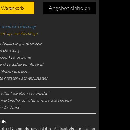
Angebot einholen
n Warenkorb
stenfreie Lieferung!
 anfragbare Werktage
e Anpassung und Gravur
he Beratung
schenkverpackung
und versicherter Versand
 Widerrufsrecht
rte Meister-Fachwerkstätten
e Konfiguration gewünscht?
nverbindlich anrufen und beraten lassen!
971 / 31 41
ils
trix Diamonds beweist ihre Vielseitigkeit mit einer