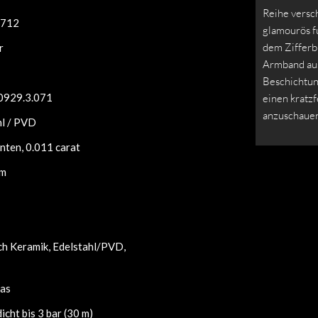
Reihe versc
712
glamourös f
dem Zifferbl
r
Armband aus
Beschichtun
0929.3.071
einen kratzf
anzuschauen
hl / PVD
nten, 0.011 carat
mm
ch Keramik, Edelstahl/PVD,
las
cht bis 3 bar (30 m)