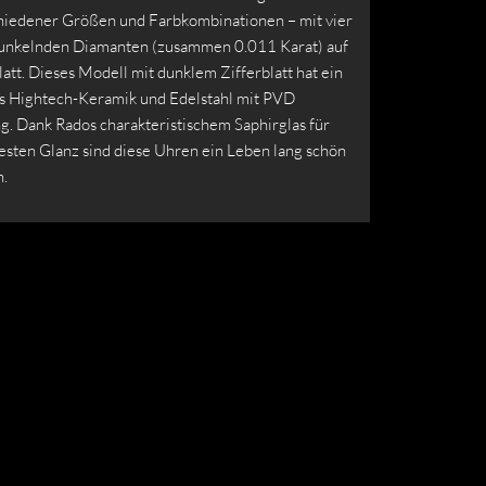
hiedener Größen und Farbkombinationen – mit vier
unkelnden Diamanten (zusammen 0.011 Karat) auf
att. Dieses Modell mit dunklem Zifferblatt hat ein
 Hightech-Keramik und Edelstahl mit PVD
g. Dank Rados charakteristischem Saphirglas für
esten Glanz sind diese Uhren ein Leben lang schön
.