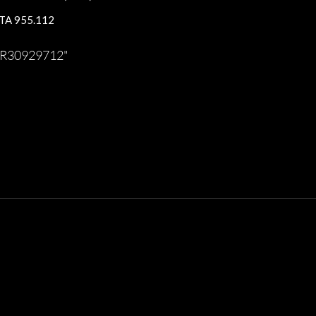
TA 955.112
s R30929712"