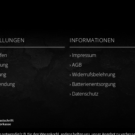
ELLUNGEN
INFORMATIONEN
ufen
› Impressum
lung
› AGB
ung
› Widerrufsbelehrung
sendung
› Batterienentsorgung
› Datenschutz
 notwendig (z.B. für den Warenkorb), andere helfen uns, unser Angebot zu verbesse