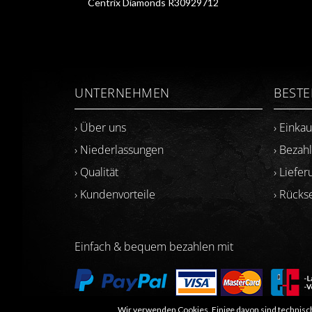
Centrix Diamonds R30929712
UNTERNEHMEN
BEST
› Über uns
› Einka
› Niederlassungen
› Bezah
› Qualität
› Liefer
› Kundenvorteile
› Rück
Einfach & bequem bezahlen mit
Wir verwenden Cookies. Einige davon sind technisch