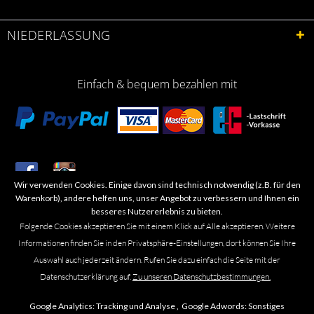
NIEDERLASSUNG
Einfach & bequem bezahlen mit
Wir verwenden Cookies. Einige davon sind technisch notwendig (z.B. für den
​Letzte Aktualisierung: 06.2026
Warenkorb), andere helfen uns, unser Angebot zu verbessern und Ihnen ein
besseres Nutzererlebnis zu bieten.
Folgende Cookies akzeptieren Sie mit einem Klick auf Alle akzeptieren. Weitere
Informationen finden Sie in den Privatsphäre-Einstellungen, dort können Sie Ihre
Auswahl auch jederzeit ändern. Rufen Sie dazu einfach die Seite mit der
Marken- oder Warenzeichen werden in der Regel nicht als solche kenntlich
Datenschutzerklärung auf.
Zu unseren Datenschutzbestimmungen.
gemacht. Das Fehlen einer solchen Kennzeichnung bedeutet nicht, dass es
sich um einen freien Namen im Sinne des Waren- und Markenzeichenrechts
Google Analytics:
Tracking und Analyse ,
Google Adwords:
Sonstiges
handelt. Alle genannten Marken, Logos, Symbole, Bilder, Designs, Produkt-