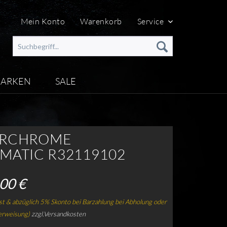
Mein Konto
Warenkorb
Service
ARKEN
SALE
ERCHROME
MATIC R32119102
00 €
t & abzüglich 5% Skonto bei Barzahlung bei Abholung oder
erweisung)
zzgl.Versandkosten