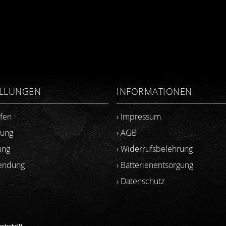
ELLUNGEN
INFORMATIONEN
ufen
› Impressum
lung
› AGB
ung
› Widerrufsbelehrung
sendung
› Batterienentsorgung
› Datenschutz