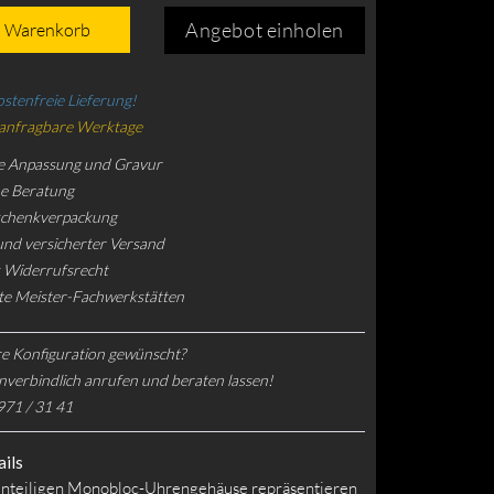
Angebot einholen
n Warenkorb
stenfreie Lieferung!
 anfragbare Werktage
e Anpassung und Gravur
he Beratung
schenkverpackung
und versicherter Versand
 Widerrufsrecht
rte Meister-Fachwerkstätten
e Konfiguration gewünscht?
nverbindlich anrufen und beraten lassen!
971 / 31 41
ils
inteiligen Monobloc-Uhrengehäuse repräsentieren