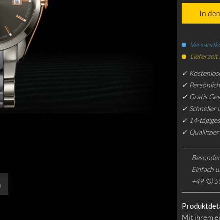
In de
Versandko
Lieferzeit
✓ Kostenlos
✓ Persönlic
✓ Gratis Ge
✓ Schneller 
✓ 14-tägiges
✓ Qualifizie
Besonder
Einfach u
+49 (0) 5
n
Produktdeta
Mit ihrem e