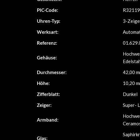
PIC-Code:
R32119
Uhren-Typ:
3-Zeige
Werksart:
Automat
Referenz:
01.629.
Hochwer
Gehäuse:
Edelsta
Durchmesser:
42,00 
Höhe:
10,20 
Zifferblatt:
Dunkel
Zeiger:
Super-
Hochwer
Armband:
Ceramo
Saphirkr
Glas: