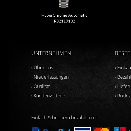
HyperChrome Automatic
R32119102
UNTERNEHMEN
BEST
› Über uns
› Einka
› Niederlassungen
› Bezah
› Qualität
› Liefer
› Kundenvorteile
› Rück
Einfach & bequem bezahlen mit