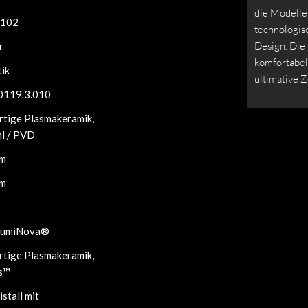
die Modelle
102
technologis
Design. Die
r
komfortabel
ik
ultimative 
0119.3.010
tige Plasmakeramik,
hl / PVD
mm
mm
 LumiNova®
tige Plasmakeramik,
s™
istall mit