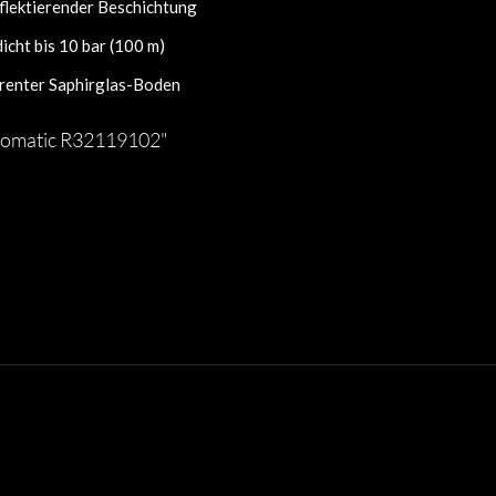
flektierender Beschichtung
cht bis 10 bar (100 m)
renter Saphirglas-Boden
tomatic R32119102"