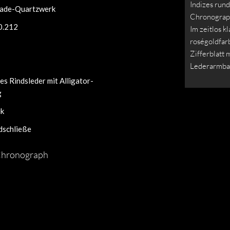
Indizes run
ade-Quartzwerk
Chronograp
0.212
Im zeitlos k
roségoldfar
Zifferblatt 
Lederarmban
s Rindsleder mit Alligator-
g
ik
dschließe
 Chronograph