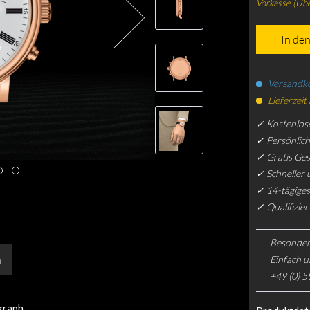
Vorkasse (Üb
In de
Versandko
Lieferzeit
✓ Kostenlos
✓ Persönlic
✓ Gratis Ge
✓ Schneller 
✓ 14-tägiges
✓ Qualifizie
Besonder
n
Einfach u
+49 (0) 5
graph