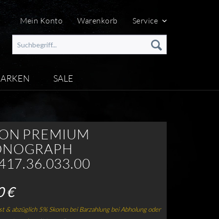
Mein Konto
Warenkorb
Service
ARKEN
SALE
ON PREMIUM
ONOGRAPH
417.36.033.00
0 €
t & abzüglich 5% Skonto bei Barzahlung bei Abholung oder