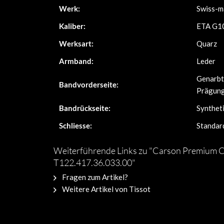
Werk:
Swiss-m
Kaliber:
ETA G1
Werksart:
Quarz
Armband:
Leder
Genarbte
Bandvorderseite:
Prägun
Bandrückseite:
Synthet
Schliesse:
Standar
Weiterführende Links zu "Carson Premium
T122.417.36.033.00"
Fragen zum Artikel?
Weitere Artikel von Tissot