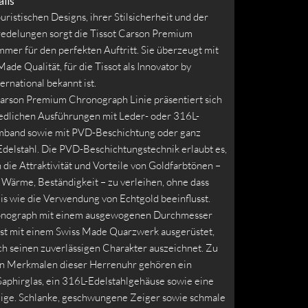
ils
uristischen Designs, ihrer Stilsicherheit und der
edelungen sorgt die Tissot Carson Premium
mmer für den perfekten Auftritt. Sie überzeugt mit
Made Qualität, für die Tissot als Innovator by
ternational bekannt ist.
Carson Premium Chronograph Linie präsentiert sich
iedlichen Ausführungen mit Leder- oder 316L-
mband sowie mit PVD-Beschichtung oder ganz
 Edelstahl. Die PVD-Beschichtungstechnik erlaubt es,
die Attraktivität und Vorteile von Goldfarbtönen –
 Wärme, Beständigkeit – zu verleihen, ohne dass
is wie die Verwendung von Echtgold beeinflusst.
onograph mit einem ausgewogenen Durchmesser
st mit einem Swiss Made Quarzwerk ausgerüstet,
ch seinen zuverlässigen Charakter auszeichnet. Zu
n Merkmalen dieser Herrenuhr gehören ein
Saphirglas, ein 316L-Edelstahlgehäuse sowie eine
ge. Schlanke, geschwungene Zeiger sowie schmale