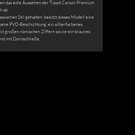
den das edle Aussehen der Tissot Carson Premium
h ab.
lassischen Stil gehalten, besitzt dieses Modell eine
bene PVD-Beschichtung, ein silberfarbenes
mit großen römischen Ziffern sowie ein braunes
d mit Dornschließe.