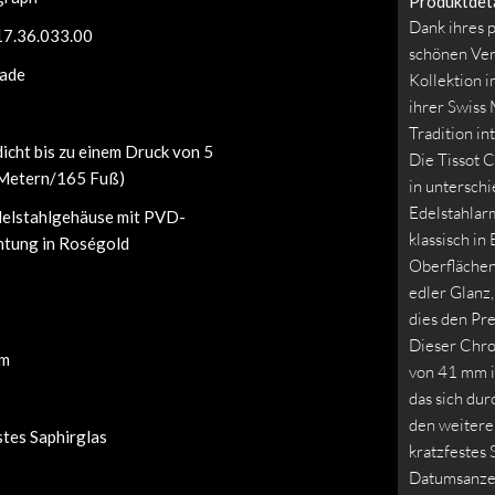
Produktdeta
Dank ihres p
7.36.033.00
schönen Ver
ade
Kollektion i
ihrer Swiss 
Tradition in
icht bis zu einem Druck von 5
Die Tissot 
 Metern/165 Fuß)
in untersch
Edelstahlar
elstahlgehäuse mit PVD-
klassisch in
htung in Roségold
Oberflächen 
edler Glanz,
dies den Pre
Dieser Chr
mm
von 41 mm i
das sich dur
den weitere
stes Saphirglas
kratzfestes 
Datumsanzei