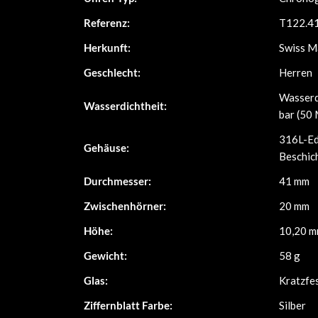
Referenz:
T122.41
Herkunft:
Swiss M
Geschlecht:
Herren
Wasserd
Wasserdichtheit:
bar (50
316L-Ed
Gehäuse:
Beschic
Durchmesser:
41 mm
Zwischenhörner:
20 mm
Höhe:
10,20 
Gewicht:
58 g
Glas:
Kratzfe
Ziffernblatt Farbe:
Silber