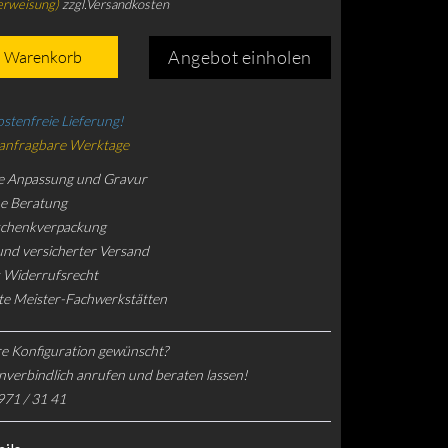
erweisung)
zzgl.Versandkosten
Angebot einholen
n Warenkorb
stenfreie Lieferung!
 anfragbare Werktage
e Anpassung und Gravur
he Beratung
schenkverpackung
und versicherter Versand
 Widerrufsrecht
rte Meister-Fachwerkstätten
e Konfiguration gewünscht?
nverbindlich anrufen und beraten lassen!
971 / 31 41